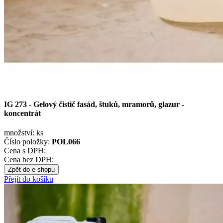
IG 273 - Gelový čistič fasád, štuků, mramorů, glazur -
koncentrát
množství:
ks
Číslo položky:
POL066
Cena s DPH:
Cena bez DPH:
Zpět do e-shopu
Přejít do košíku