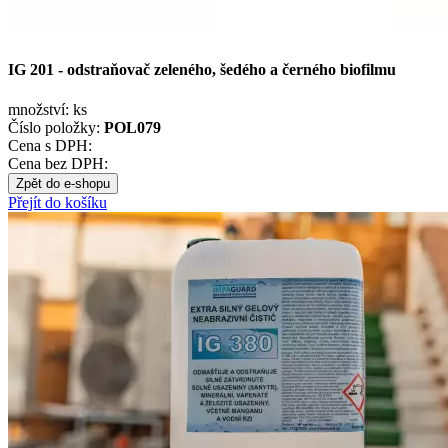
IG 201 - odstraňovač zeleného, šedého a černého biofilmu
množství:
ks
Číslo položky:
POL079
Cena s DPH:
Cena bez DPH:
Zpět do e-shopu
Přejít do košíku