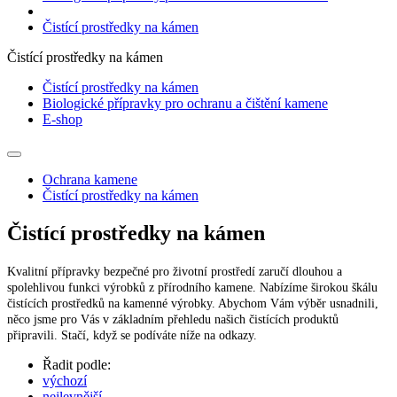
Čistící prostředky na kámen
Čistící prostředky na kámen
Čistící prostředky na kámen
Biologické přípravky pro ochranu a čištění kamene
E-shop
Ochrana kamene
Čistící prostředky na kámen
Čistící prostředky na kámen
Kvalitní přípravky bezpečné pro životní prostředí zaručí dlouhou a
spolehlivou funkci výrobků z přírodního kamene. Nabízíme širokou škálu
čistících prostředků na kamenné výrobky. Abychom Vám výběr usnadnili,
něco jsme pro Vás v základním přehledu našich čistících produktů
připravili. Stačí, když se podíváte níže na odkazy.
Řadit podle:
výchozí
nejlevnější