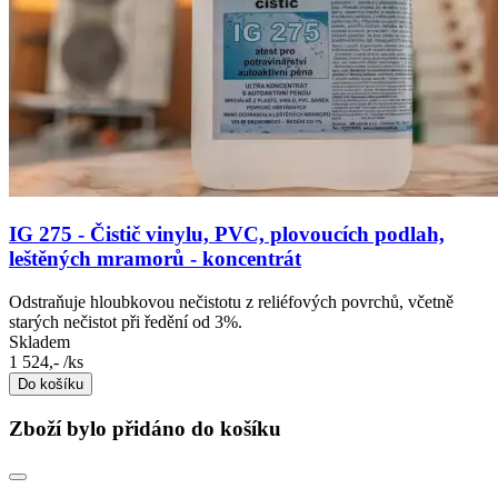
IG 275 - Čistič vinylu, PVC, plovoucích podlah,
leštěných mramorů - koncentrát
Odstraňuje hloubkovou nečistotu z reliéfových povrchů, včetně
starých nečistot při ředění od 3%.
Skladem
1 524,-
/ks
Do košíku
Zboží bylo přidáno do košíku