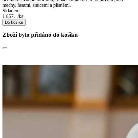
mechy, řasami, sinicemi a plísněmi.
Skladem
1 857,-
/ks
Do košíku
Zboží bylo přidáno do košíku