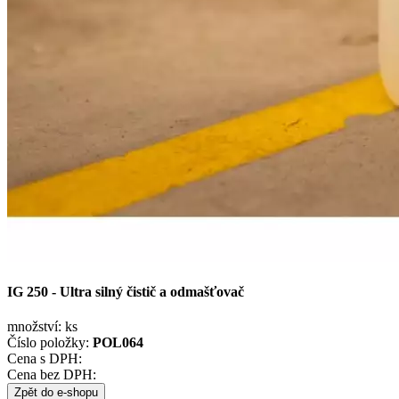
IG 250 - Ultra silný čistič a odmašťovač
množství:
ks
Číslo položky:
POL064
Cena s DPH:
Cena bez DPH:
Zpět do e-shopu