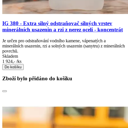
IG 380 - Extra silný odstraňovač silných vrstev
minerálních usazenin a rzi z nerez oceli - koncentrát
Je určen pro odstraňování vodního kamene, vápenatých a
minerálních usazenin, rzi a solných usazenin (sanytru) z minerálních
povrchů.
Skladem
1 924,-
/ks
Do košíku
Zboží bylo přidáno do košíku