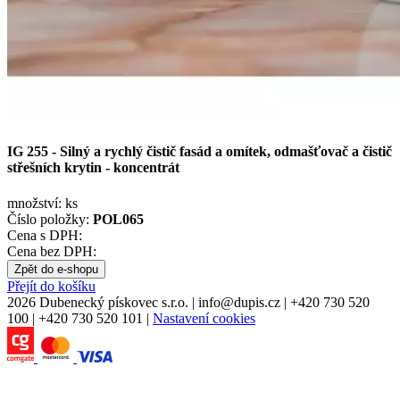
IG 255 - Silný a rychlý čistič fasád a omítek, odmašťovač a čistič
střešních krytin - koncentrát
množství:
ks
Číslo položky:
POL065
Cena s DPH:
Cena bez DPH:
Zpět do e-shopu
Přejít do košíku
2026 Dubenecký pískovec s.r.o.
|
info
@
dupis.cz
|
+420 730 520
100
|
+420 730 520 101
|
Nastavení cookies