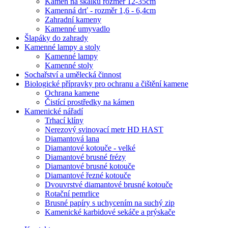
Kámen na skalku rozměr 12-35cm
Kamenná drť - rozměr 1,6 - 6,4cm
Zahradní kameny
Kamenné umyvadlo
Šlapáky do zahrady
Kamenné lampy a stoly
Kamenné lampy
Kamenné stoly
Sochařství a umělecká činnost
Biologické přípravky pro ochranu a čištění kamene
Ochrana kamene
Čistící prostředky na kámen
Kamenické nářadí
Trhací klíny
Nerezový svinovací metr HD HAST
Diamantová lana
Diamantové kotouče - velké
Diamantové brusné frézy
Diamantové brusné kotouče
Diamantové řezné kotouče
Dvouvrstvé diamantové brusné kotouče
Rotační pemrlice
Brusné papíry s uchycením na suchý zip
Kamenické karbidové sekáče a prýskače