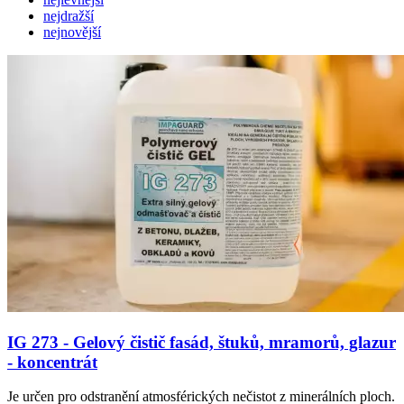
nejdražší
nejnovější
IG 273 - Gelový čistič fasád, štuků, mramorů, glazur
- koncentrát
Je určen pro odstranění atmosférických nečistot z minerálních ploch.