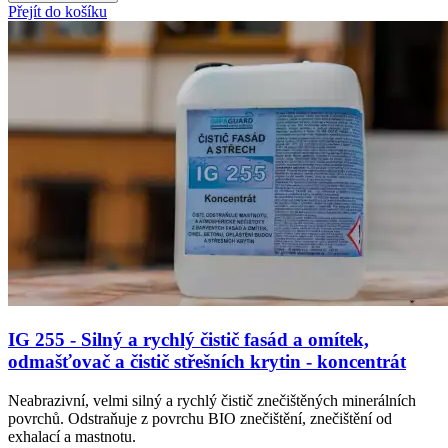
Přejít do košíku
IG 255 - Silný a rychlý čistič fasád a omítek,
odmašťovač a čistič střešních krytin - koncentrát
Neabrazivní, velmi silný a rychlý čistič znečištěných minerálních
povrchů. Odstraňuje z povrchu BIO znečištění, znečištění od
exhalací a mastnotu.