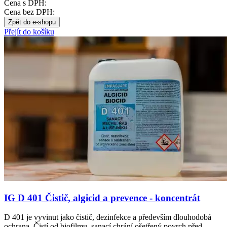
Cena s DPH:
Cena bez DPH:
Zpět do e-shopu
Přejít do košíku
IG D 401 Čistič, algicid a prevence - koncentrát
D 401 je vyvinut jako čistič, dezinfekce a především dlouhodobá
ochrana. Čistí od biofilmu, sanací chrání ošetřený povrch před