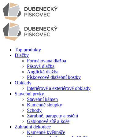
Top produkty
Dlažby
Formátovaná dlažba
Pásová dlažba
Anglická dlažba
Pískovcové dlažební kostky
Obklady
Interiérové a exteriérové obklady
Stavební prvky
Stavební kámen
Kamenné sloupky
Schody
Zárubně, parapety a ostění
Gabionové sítě a koše
Zahradní dekorace
Kamenné květináče