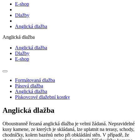
E-shop
Dlažby
Anglická dlažba
Anglická dlažba
Anglická dlažba
Dlažby
E-shop
Formátovaná dlažba
Pásová dlažba
Anglická dlažba
Pískovcové dlažební kostky
Anglická dlažba
Oboustranně řezaná anglická dlažba je velmi žádaná. Nepravidelné
kusy kamene, ze kterých je skládaná, lze uplatnit na terasy, schody,
chodníčky, kolem bazénů nebo při obkládání stěn. V případě, že