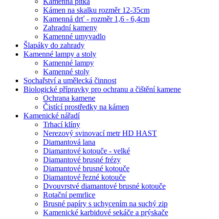
Kamenná pítka
Kámen na skalku rozměr 12-35cm
Kamenná drť - rozměr 1,6 - 6,4cm
Zahradní kameny
Kamenné umyvadlo
Šlapáky do zahrady
Kamenné lampy a stoly
Kamenné lampy
Kamenné stoly
Sochařství a umělecká činnost
Biologické přípravky pro ochranu a čištění kamene
Ochrana kamene
Čistící prostředky na kámen
Kamenické nářadí
Trhací klíny
Nerezový svinovací metr HD HAST
Diamantová lana
Diamantové kotouče - velké
Diamantové brusné frézy
Diamantové brusné kotouče
Diamantové řezné kotouče
Dvouvrstvé diamantové brusné kotouče
Rotační pemrlice
Brusné papíry s uchycením na suchý zip
Kamenické karbidové sekáče a prýskače