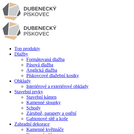
Top produkty
Dlažby
Formátovaná dlažba
Pásová dlažba
Anglická dlažba
Pískovcové dlažební kostky
Obklady
Interiérové a exteriérové obklady
Stavební prvky
Stavební kámen
Kamenné sloupky
Schody
Zárubně, parapety a ostění
Gabionové sítě a koše
Zahradní dekorace
Kamenné květináče