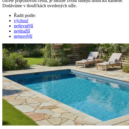
chcete příjezdovou cestu, je možné zvolit silnější tloušťku kamene.
Dodáváme v tloušťkách uvedených níže.
Řadit podle:
výchozí
nejlevnější
nejdražší
nejnovější