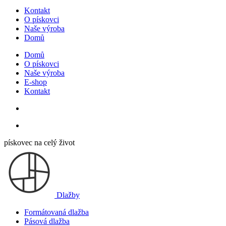
Kontakt
O pískovci
Naše výroba
Domů
Domů
O pískovci
Naše výroba
E-shop
Kontakt
pískovec na celý život
Dlažby
Formátovaná dlažba
Pásová dlažba