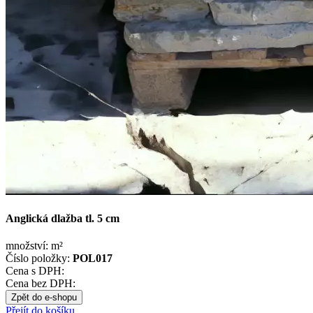
Anglická dlažba tl. 5 cm
množství:
m²
Číslo položky:
POL017
Cena s DPH:
Cena bez DPH:
Zpět do e-shopu
Přejít do košíku