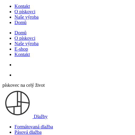
Kontakt
O pískovci
Naše výroba
Domů
Domů
O pískovci
Naše výroba
E-shop
Kontakt
pískovec na celý život
Dlažby
Formátovaná dlažba
Pásová dlažba