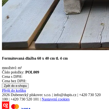
Formátovaná dlažba 60 x 40 cm tl. 4 cm
množství:
m²
Číslo položky:
POL009
Cena s DPH:
Cena bez DPH:
Zpět do e-shopu
Přejít do košíku
2026 Dubenecký pískovec s.r.o.
|
info
@
dupis.cz
|
+420 730 520
100
|
+420 730 520 101
|
Nastavení cookies