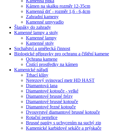
Kamenná pítka
Kámen na skalku rozměr 12-35cm
Kamenná drť - rozměr 1,6 - 6,4cm
Zahradní kameny
Kamenné umyvadlo
Šlapáky do zahrady
Kamenné lampy a stoly
Kamenné lampy
Kamenné stoly
Sochařství a umělecká činnost
Biologické přípravky pro ochranu a čištění kamene
Ochrana kamene
Čistící prostředky na kámen
Kamenické nářadí
Trhací klíny
Nerezový svinovací metr HD HAST
Diamantová lana
Diamantové kotouče - velké
Diamantové brusné frézy
Diamantové brusné kotouče
Diamantové řezné kotouče
Dvouvrstvé diamantové brusné kotouče
Rotační pemrlice
Brusné papíry s uchycením na suchý zip
Kamenické karbidové sekáče a prýskače