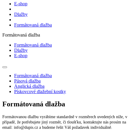
E-shop
Dlažby
Formátovaná dlažba
Formátovaná dlažba
Formátovaná dlažba
Dlažby
E-shop
Formátovaná dlažba
Pásová dlažba
Anglická dlažba
Pískovcové dlažební kostky
Formátovaná dlažba
Formátovanou dlažbu vyrábíme standardně v rozměrech uvedených níže, v
případě, že potřebujete jiný rozměr, či tloušťku, kontaktujte nás prosím na
email:
info@dupis.cz
a budeme řešit Váš požadavek individuálně.