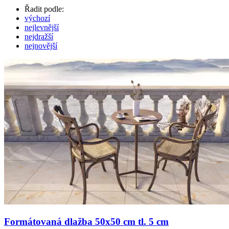
Řadit podle:
výchozí
nejlevnější
nejdražší
nejnovější
Formátovaná dlažba 50x50 cm tl. 5 cm