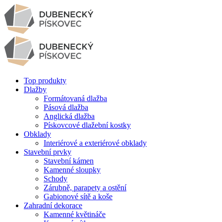
Top produkty
Dlažby
Formátovaná dlažba
Pásová dlažba
Anglická dlažba
Pískovcové dlažební kostky
Obklady
Interiérové a exteriérové obklady
Stavební prvky
Stavební kámen
Kamenné sloupky
Schody
Zárubně, parapety a ostění
Gabionové sítě a koše
Zahradní dekorace
Kamenné květináče