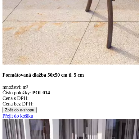
Formátovaná dlažba 50x50 cm tl. 5 cm
množství:
m²
Číslo položky:
POL014
Cena s DPH:
Cena bez DPH:
Zpět do e-shopu
Přejít do košíku