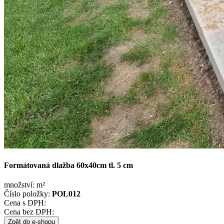
Formátovaná dlažba 60x40cm tl. 5 cm
množství:
m²
Číslo položky:
POL012
Cena s DPH:
Cena bez DPH:
Zpět do e-shopu