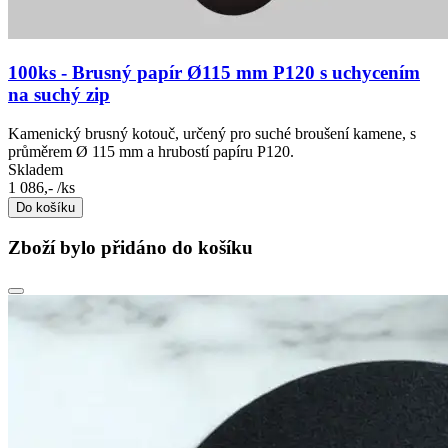
100ks - Brusný papír Ø115 mm P120 s uchycením
na suchý zip
Kamenický brusný kotouč, určený pro suché broušení kamene, s
průměrem Ø 115 mm a hrubostí papíru P120.
Skladem
1 086,-
/ks
Do košíku
Zboží bylo přidáno do košíku