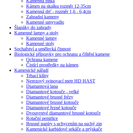
Kamenná pítka
Kámen na skalku rozměr 12-35cm
Kamenná drť - rozměr 1,6 - 6,4cm
Zahradní kameny
Kamenné umyvadlo
Šlapáky do zahrady
Kamenné lampy a stoly
Kamenné lampy
Kamenné stoly
Sochařství a umělecká činnost
Biologické přípravky pro ochranu a čištění kamene
Ochrana kamene
Čistící prostředky na kámen
Kamenické nářadí
Trhací klíny
Nerezový svinovací metr HD HAST
Diamantová lana
Diamantové kotouče - velké
Diamantové brusné frézy
Diamantové brusné kotouče
Diamantové řezné kotouče
Dvouvrstvé diamantové brusné kotouče
Rotační pemrlice
Brusné papíry s uchycením na suchý zip
Kamenické karbidové sekáče a prýskače