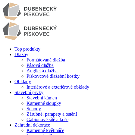
Top produkty
Dlažby
Formátovaná dlažba
Pásová dlažba
Anglická dlažba
Pískovcové dlažební kostky
Obklady
Interiérové a exteriérové obklady
Stavební prvky
Stavební kámen
Kamenné sloupky
Schody
Zárubně, parapety a ostění
Gabionové sítě a koše
Zahradní dekorace
Kamenné květináče