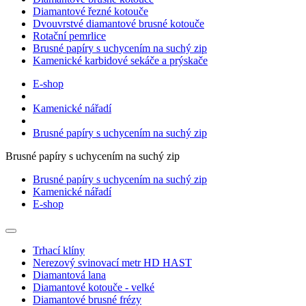
Diamantové řezné kotouče
Dvouvrstvé diamantové brusné kotouče
Rotační pemrlice
Brusné papíry s uchycením na suchý zip
Kamenické karbidové sekáče a prýskače
E-shop
Kamenické nářadí
Brusné papíry s uchycením na suchý zip
Brusné papíry s uchycením na suchý zip
Brusné papíry s uchycením na suchý zip
Kamenické nářadí
E-shop
Trhací klíny
Nerezový svinovací metr HD HAST
Diamantová lana
Diamantové kotouče - velké
Diamantové brusné frézy