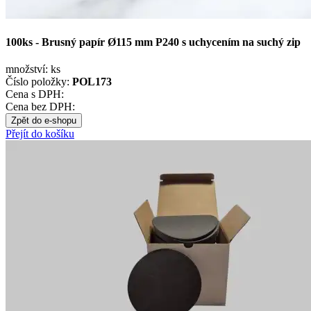
100ks - Brusný papír Ø115 mm P240 s uchycením na suchý zip
množství:
ks
Číslo položky:
POL173
Cena s DPH:
Cena bez DPH:
Zpět do e-shopu
Přejít do košíku