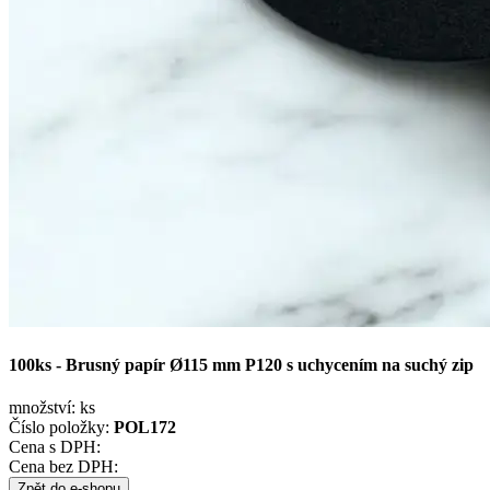
100ks - Brusný papír Ø115 mm P120 s uchycením na suchý zip
množství:
ks
Číslo položky:
POL172
Cena s DPH:
Cena bez DPH:
Zpět do e-shopu