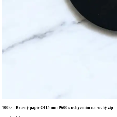
100ks - Brusný papír Ø115 mm P600 s uchycením na suchý zip