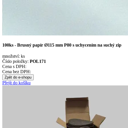
100ks - Brusný papír Ø115 mm P80 s uchycením na suchý zip
množství:
ks
Číslo položky:
POL171
Cena s DPH:
Cena bez DPH:
Zpět do e-shopu
Přejít do košíku