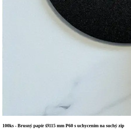
100ks - Brusný papír Ø115 mm P60 s uchycením na suchý zip