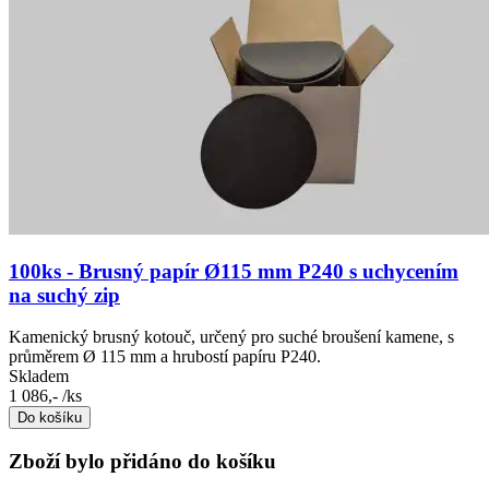
100ks - Brusný papír Ø115 mm P240 s uchycením
na suchý zip
Kamenický brusný kotouč, určený pro suché broušení kamene, s
průměrem Ø 115 mm a hrubostí papíru P240.
Skladem
1 086,-
/ks
Do košíku
Zboží bylo přidáno do košíku