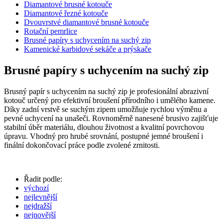
Diamantové brusné kotouče
Diamantové řezné kotouče
Dvouvrstvé diamantové brusné kotouče
Rotační pemrlice
Brusné papíry s uchycením na suchý zip
Kamenické karbidové sekáče a prýskače
Brusné papíry s uchycením na suchý zip
Brusný papír s uchycením na suchý zip je profesionální abrazivní
kotouč určený pro efektivní broušení přírodního i umělého kamene.
Díky zadní vrstvě se suchým zipem umožňuje rychlou výměnu a
pevné uchycení na unašeči. Rovnoměrně nanesené brusivo zajišťuje
stabilní úběr materiálu, dlouhou životnost a kvalitní povrchovou
úpravu. Vhodný pro hrubé srovnání, postupné jemné broušení i
finální dokončovací práce podle zvolené zrnitosti.
Řadit podle:
výchozí
nejlevnější
nejdražší
nejnovější