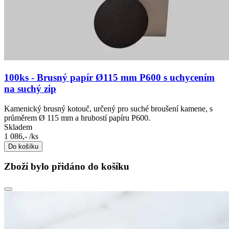
100ks - Brusný papír Ø115 mm P600 s uchycením
na suchý zip
Kamenický brusný kotouč, určený pro suché broušení kamene, s
průměrem Ø 115 mm a hrubostí papíru P600.
Skladem
1 086,-
/ks
Do košíku
Zboží bylo přidáno do košíku