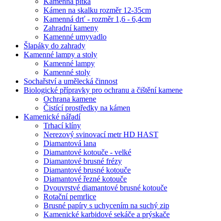
Kamenná pítka
Kámen na skalku rozměr 12-35cm
Kamenná drť - rozměr 1,6 - 6,4cm
Zahradní kameny
Kamenné umyvadlo
Šlapáky do zahrady
Kamenné lampy a stoly
Kamenné lampy
Kamenné stoly
Sochařství a umělecká činnost
Biologické přípravky pro ochranu a čištění kamene
Ochrana kamene
Čistící prostředky na kámen
Kamenické nářadí
Trhací klíny
Nerezový svinovací metr HD HAST
Diamantová lana
Diamantové kotouče - velké
Diamantové brusné frézy
Diamantové brusné kotouče
Diamantové řezné kotouče
Dvouvrstvé diamantové brusné kotouče
Rotační pemrlice
Brusné papíry s uchycením na suchý zip
Kamenické karbidové sekáče a prýskače