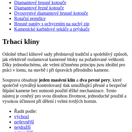
Diamantové brusné kotouče
Diamantové řezné kotouče
Dvouvrstvé diamantové brusné kotouče
Rotační pemrlice
Brusné papíry s uchycením na suchý zip
Kamenické karbidové sekáče a prýskače
Trhací klíny
Odolné trhací klínové sady představují tradiční a spolehlivý způsob,
jak efektivně rozlamovat kamenné bloky na požadované velikosti.
Díky jednoduchému, ale velmi účinnému principu jsou ideální pro
práci v lomu, na stavbě i při úpravách přírodního kamene.
Souprava obsahuje
jeden masivní klín
a
dva pevné pery
, které
společně vytvářejí kontrolovaný tlak umožňující přesné a bezpečné
štípání kamene bez nutnosti použití těžké mechanizace. Tento
nástroj je ceněný pro svou dlouhou životnost, jednoduché použití a
vysokou účinnost při dělení i velmi tvrdých hornin.
Řadit podle:
výchozí
nejlevnější
nejdražší