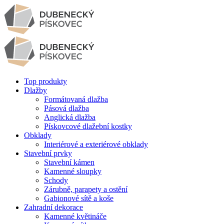
Top produkty
Dlažby
Formátovaná dlažba
Pásová dlažba
Anglická dlažba
Pískovcové dlažební kostky
Obklady
Interiérové a exteriérové obklady
Stavební prvky
Stavební kámen
Kamenné sloupky
Schody
Zárubně, parapety a ostění
Gabionové sítě a koše
Zahradní dekorace
Kamenné květináče