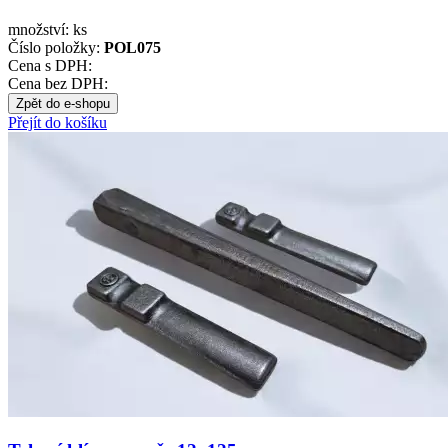
množství:
ks
Číslo položky:
POL075
Cena s DPH:
Cena bez DPH:
Zpět do e-shopu
Přejít do košíku