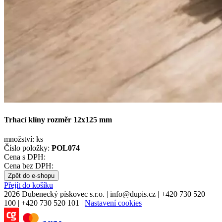
Trhací klíny rozměr 12x125 mm
množství:
ks
Číslo položky:
POL074
Cena s DPH:
Cena bez DPH:
Zpět do e-shopu
Přejít do košíku
2026 Dubenecký pískovec s.r.o.
|
info
@
dupis.cz
|
+420 730 520
100
|
+420 730 520 101
|
Nastavení cookies