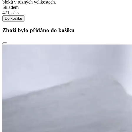
bloků v různých velikostech.
Skladem
471,-
/ks
Do košíku
Zboží bylo přidáno do košíku