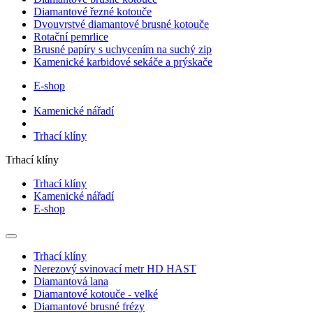
Diamantové řezné kotouče
Dvouvrstvé diamantové brusné kotouče
Rotační pemrlice
Brusné papíry s uchycením na suchý zip
Kamenické karbidové sekáče a prýskače
E-shop
Kamenické nářadí
Trhací klíny
Trhací klíny
Trhací klíny
Kamenické nářadí
E-shop
Trhací klíny
Nerezový svinovací metr HD HAST
Diamantová lana
Diamantové kotouče - velké
Diamantové brusné frézy