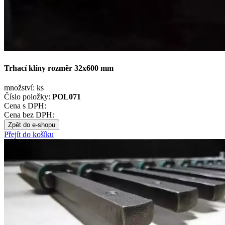
Trhací klíny rozměr 32x600 mm
množství:
ks
Číslo položky:
POL071
Cena s DPH:
Cena bez DPH:
Zpět do e-shopu
Přejít do košíku