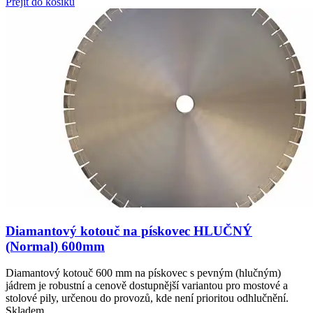
Přejít do košíku
Diamantový kotouč na pískovec HLUČNÝ
(Normal) 600mm
Diamantový kotouč 600 mm na pískovec s pevným (hlučným)
jádrem je robustní a cenově dostupnější variantou pro mostové a
stolové pily, určenou do provozů, kde není prioritou odhlučnění.
Skladem