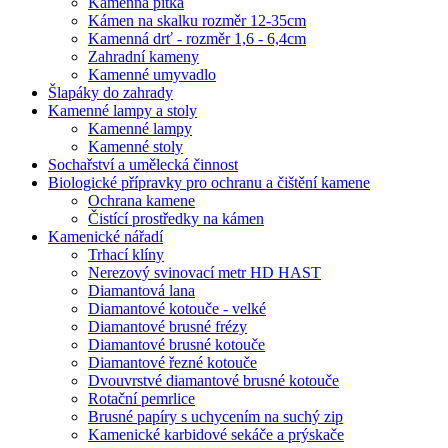
Kamenná pítka
Kámen na skalku rozměr 12-35cm
Kamenná drť - rozměr 1,6 - 6,4cm
Zahradní kameny
Kamenné umyvadlo
Šlapáky do zahrady
Kamenné lampy a stoly
Kamenné lampy
Kamenné stoly
Sochařství a umělecká činnost
Biologické přípravky pro ochranu a čištění kamene
Ochrana kamene
Čistící prostředky na kámen
Kamenické nářadí
Trhací klíny
Nerezový svinovací metr HD HAST
Diamantová lana
Diamantové kotouče - velké
Diamantové brusné frézy
Diamantové brusné kotouče
Diamantové řezné kotouče
Dvouvrstvé diamantové brusné kotouče
Rotační pemrlice
Brusné papíry s uchycením na suchý zip
Kamenické karbidové sekáče a prýskače