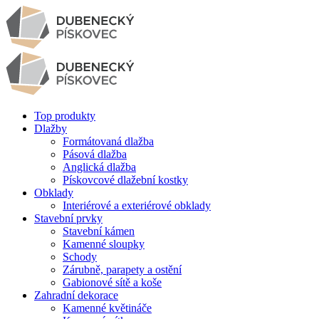
Top produkty
Dlažby
Formátovaná dlažba
Pásová dlažba
Anglická dlažba
Pískovcové dlažební kostky
Obklady
Interiérové a exteriérové obklady
Stavební prvky
Stavební kámen
Kamenné sloupky
Schody
Zárubně, parapety a ostění
Gabionové sítě a koše
Zahradní dekorace
Kamenné květináče