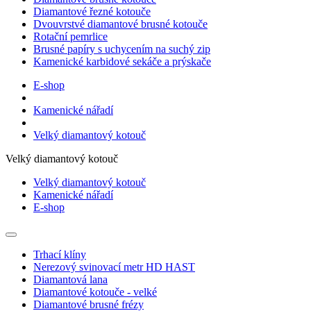
Diamantové řezné kotouče
Dvouvrstvé diamantové brusné kotouče
Rotační pemrlice
Brusné papíry s uchycením na suchý zip
Kamenické karbidové sekáče a prýskače
E-shop
Kamenické nářadí
Velký diamantový kotouč
Velký diamantový kotouč
Velký diamantový kotouč
Kamenické nářadí
E-shop
Trhací klíny
Nerezový svinovací metr HD HAST
Diamantová lana
Diamantové kotouče - velké
Diamantové brusné frézy