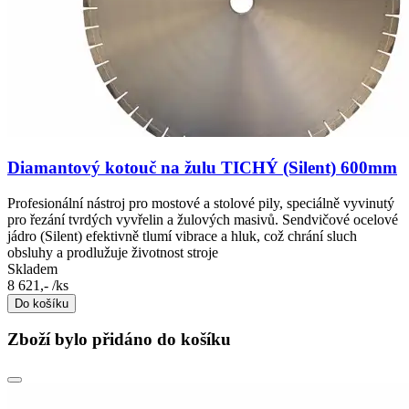
Diamantový kotouč na žulu TICHÝ (Silent) 600mm
Profesionální nástroj pro mostové a stolové pily, speciálně vyvinutý
pro řezání tvrdých vyvřelin a žulových masivů. Sendvičové ocelové
jádro (Silent) efektivně tlumí vibrace a hluk, což chrání sluch
obsluhy a prodlužuje životnost stroje
Skladem
8 621,-
/ks
Do košíku
Zboží bylo přidáno do košíku