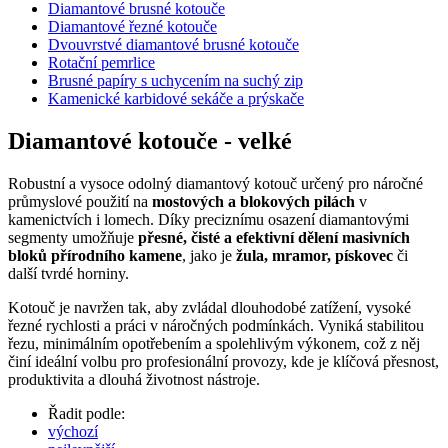
Diamantové brusné kotouče
Diamantové řezné kotouče
Dvouvrstvé diamantové brusné kotouče
Rotační pemrlice
Brusné papíry s uchycením na suchý zip
Kamenické karbidové sekáče a prýskače
Diamantové kotouče - velké
Robustní a vysoce odolný diamantový kotouč určený pro náročné
průmyslové použití na
mostových a blokových pilách
v
kamenictvích i lomech. Díky preciznímu osazení diamantovými
segmenty umožňuje
přesné, čisté a efektivní dělení masivních
bloků přírodního kamene
, jako je
žula, mramor, pískovec
či
další tvrdé horniny.
Kotouč je navržen tak, aby zvládal dlouhodobé zatížení, vysoké
řezné rychlosti a práci v náročných podmínkách. Vyniká stabilitou
řezu, minimálním opotřebením a spolehlivým výkonem, což z něj
činí ideální volbu pro profesionální provozy, kde je klíčová přesnost,
produktivita a dlouhá životnost nástroje.
Řadit podle:
výchozí