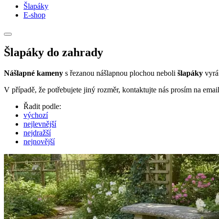
Šlapáky
E-shop
Šlapáky do zahrady
Nášlapné kameny
s řezanou nášlapnou plochou neboli
šlapáky
vyrá
V případě, že potřebujete jiný rozměr, kontaktujte nás prosím na emai
Řadit podle:
výchozí
nejlevnější
nejdražší
nejnovější