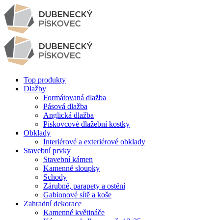
Top produkty
Dlažby
Formátovaná dlažba
Pásová dlažba
Anglická dlažba
Pískovcové dlažební kostky
Obklady
Interiérové a exteriérové obklady
Stavební prvky
Stavební kámen
Kamenné sloupky
Schody
Zárubně, parapety a ostění
Gabionové sítě a koše
Zahradní dekorace
Kamenné květináče