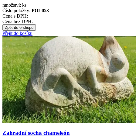
množství:
ks
Číslo položky:
POL053
Cena s DPH:
Cena bez DPH:
Zpět do e-shopu
Přejít do košíku
Zahradní socha chameleón