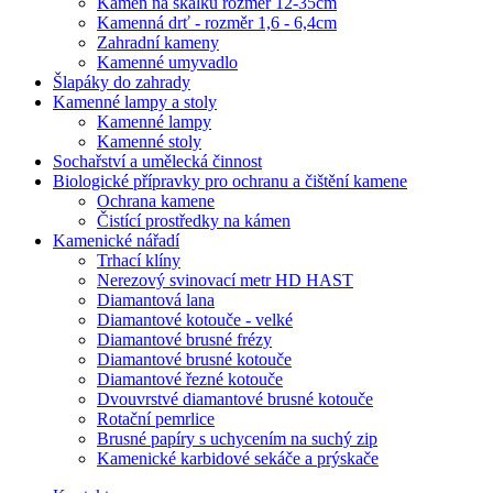
Kámen na skalku rozměr 12-35cm
Kamenná drť - rozměr 1,6 - 6,4cm
Zahradní kameny
Kamenné umyvadlo
Šlapáky do zahrady
Kamenné lampy a stoly
Kamenné lampy
Kamenné stoly
Sochařství a umělecká činnost
Biologické přípravky pro ochranu a čištění kamene
Ochrana kamene
Čistící prostředky na kámen
Kamenické nářadí
Trhací klíny
Nerezový svinovací metr HD HAST
Diamantová lana
Diamantové kotouče - velké
Diamantové brusné frézy
Diamantové brusné kotouče
Diamantové řezné kotouče
Dvouvrstvé diamantové brusné kotouče
Rotační pemrlice
Brusné papíry s uchycením na suchý zip
Kamenické karbidové sekáče a prýskače