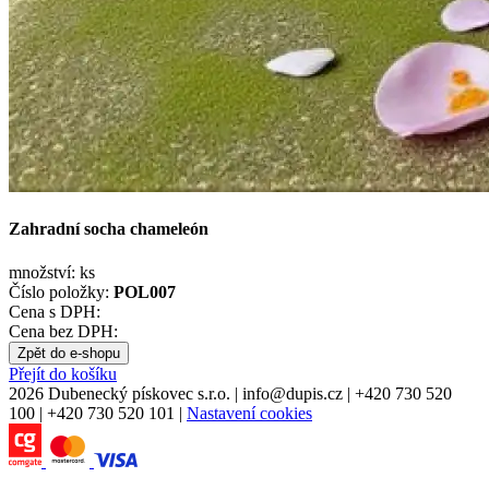
Zahradní socha chameleón
množství:
ks
Číslo položky:
POL007
Cena s DPH:
Cena bez DPH:
Zpět do e-shopu
Přejít do košíku
2026 Dubenecký pískovec s.r.o.
|
info
@
dupis.cz
|
+420 730 520
100
|
+420 730 520 101
|
Nastavení cookies