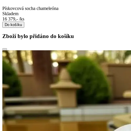
Pískovcová socha chameleóna
Skladem
16 379,-
/ks
Do košíku
Zboží bylo přidáno do košíku