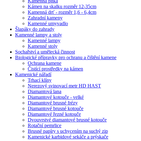
Kamenná pítka
Kámen na skalku rozměr 12-35cm
Kamenná drť - rozměr 1,6 - 6,4cm
Zahradní kameny
Kamenné umyvadlo
Šlapáky do zahrady
Kamenné lampy a stoly
Kamenné lampy
Kamenné stoly
Sochařství a umělecká činnost
Biologické přípravky pro ochranu a čištění kamene
Ochrana kamene
Čistící prostředky na kámen
Kamenické nářadí
Trhací klíny
Nerezový svinovací metr HD HAST
Diamantová lana
Diamantové kotouče - velké
Diamantové brusné frézy
Diamantové brusné kotouče
Diamantové řezné kotouče
Dvouvrstvé diamantové brusné kotouče
Rotační pemrlice
Brusné papíry s uchycením na suchý zip
Kamenické karbidové sekáče a prýskače