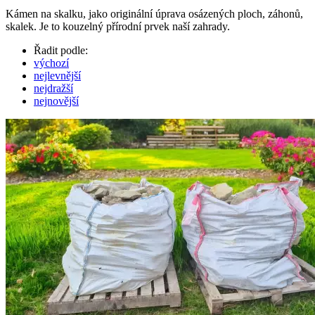
Kámen na skalku, jako originální úprava osázených ploch, záhonů,
skalek. Je to kouzelný přírodní prvek naší zahrady.
Řadit podle:
výchozí
nejlevnější
nejdražší
nejnovější