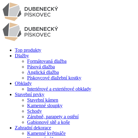
Top produkty
Dlažby
Formátovaná dlažba
Pásová dlažba
Anglická dlažba
Pískovcové dlažební kostky
Obklady
Interiérové a exteriérové obklady
Stavební prvky
Stavební kámen
Kamenné sloupky
Schody
Zárubně, parapety a ostění
Gabionové sítě a koše
Zahradní dekorace
Kamenné květináče