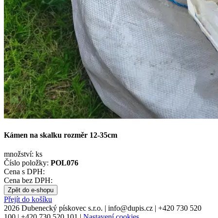
Kámen na skalku rozměr 12-35cm
množství:
ks
Číslo položky:
POL076
Cena s DPH:
Cena bez DPH:
Zpět do e-shopu
Přejít do košíku
2026 Dubenecký pískovec s.r.o.
|
info
@
dupis.cz
|
+420 730 520
100
|
+420 730 520 101
|
Nastavení cookies