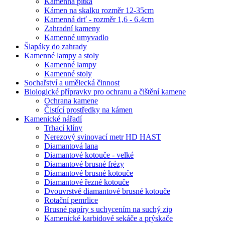
Kamenná pítka
Kámen na skalku rozměr 12-35cm
Kamenná drť - rozměr 1,6 - 6,4cm
Zahradní kameny
Kamenné umyvadlo
Šlapáky do zahrady
Kamenné lampy a stoly
Kamenné lampy
Kamenné stoly
Sochařství a umělecká činnost
Biologické přípravky pro ochranu a čištění kamene
Ochrana kamene
Čistící prostředky na kámen
Kamenické nářadí
Trhací klíny
Nerezový svinovací metr HD HAST
Diamantová lana
Diamantové kotouče - velké
Diamantové brusné frézy
Diamantové brusné kotouče
Diamantové řezné kotouče
Dvouvrstvé diamantové brusné kotouče
Rotační pemrlice
Brusné papíry s uchycením na suchý zip
Kamenické karbidové sekáče a prýskače