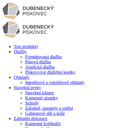
Top produkty
Dlažby
Formátovaná dlažba
Pásová dlažba
Anglická dlažba
Pískovcové dlažební kostky
Obklady
Interiérové a exteriérové obklady
Stavební prvky
Stavební kámen
Kamenné sloupky
Schody
Zárubně, parapety a ostění
Gabionové sítě a koše
Zahradní dekorace
Kamenné květináče