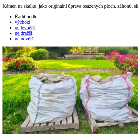
Kámen na skalku, jako originální úprava osázených ploch, záhonů, ska
Řadit podle:
výchozí
nejlevnější
nejdražší
nejnovější