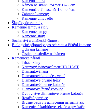
Kamenná pítka
Kámen na skalku rozměr 12-35cm
Kamenná drť - rozměr 1,6 - 6,4cm
Zahradní kameny
Kamenné umyvadlo
Šlapáky do zahrady
Kamenné lampy a stoly
Kamenné lampy
Kamenné stoly
Sochařství a umělecká činnost
Biologické přípravky pro ochranu a čištění kamene
Ochrana kamene
Čistící prostředky na kámen
Kamenické nářadí
Trhací klíny
Nerezový svinovací metr HD HAST
Diamantová lana
Diamantové kotouče - velké
Diamantové brusné frézy
Diamantové brusné kotouče
Diamantové řezné kotouče
Dvouvrstvé diamantové brusné kotouče
Rotační pemrlice
Brusné papíry s uchycením na suchý zip
Kamenické karbidové sekáče a prýskače