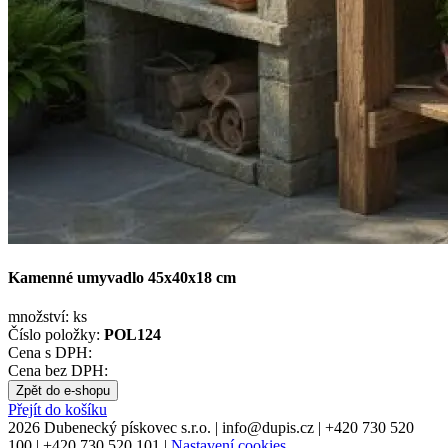
Kamenné umyvadlo 45x40x18 cm
množství:
ks
Číslo položky:
POL124
Cena s DPH:
Cena bez DPH:
Zpět do e-shopu
Přejít do košíku
2026 Dubenecký pískovec s.r.o.
|
info
@
dupis.cz
|
+420 730 520
100
|
+420 730 520 101
|
Nastavení cookies