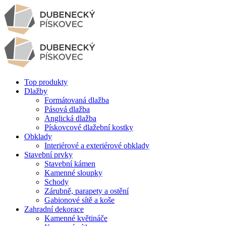
Top produkty
Dlažby
Formátovaná dlažba
Pásová dlažba
Anglická dlažba
Pískovcové dlažební kostky
Obklady
Interiérové a exteriérové obklady
Stavební prvky
Stavební kámen
Kamenné sloupky
Schody
Zárubně, parapety a ostění
Gabionové sítě a koše
Zahradní dekorace
Kamenné květináče