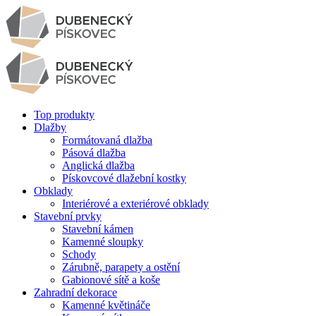
Top produkty
Dlažby
Formátovaná dlažba
Pásová dlažba
Anglická dlažba
Pískovcové dlažební kostky
Obklady
Interiérové a exteriérové obklady
Stavební prvky
Stavební kámen
Kamenné sloupky
Schody
Zárubně, parapety a ostění
Gabionové sítě a koše
Zahradní dekorace
Kamenné květináče