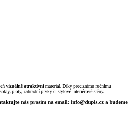
veň
vizuálně atraktivní
materiál. Díky preciznímu ručnímu
okly, ploty, zahradní prvky či stylové interiérové stěny.
ntaktujte nás prosím na email:
info@dupis.cz
a budeme