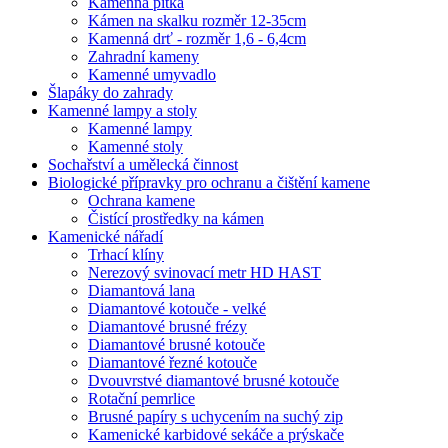
Kamenná pítka
Kámen na skalku rozměr 12-35cm
Kamenná drť - rozměr 1,6 - 6,4cm
Zahradní kameny
Kamenné umyvadlo
Šlapáky do zahrady
Kamenné lampy a stoly
Kamenné lampy
Kamenné stoly
Sochařství a umělecká činnost
Biologické přípravky pro ochranu a čištění kamene
Ochrana kamene
Čistící prostředky na kámen
Kamenické nářadí
Trhací klíny
Nerezový svinovací metr HD HAST
Diamantová lana
Diamantové kotouče - velké
Diamantové brusné frézy
Diamantové brusné kotouče
Diamantové řezné kotouče
Dvouvrstvé diamantové brusné kotouče
Rotační pemrlice
Brusné papíry s uchycením na suchý zip
Kamenické karbidové sekáče a prýskače