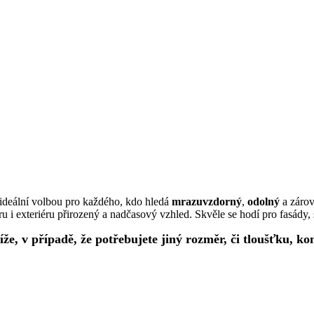
 ideální volbou pro každého, kdo hledá
mrazuvzdorný
,
odolný
a záro
u i exteriéru přirozený a nadčasový vzhled. Skvěle se hodí pro fasády, s
, v případě, že potřebujete jiný rozměr, či tloušťku, ko