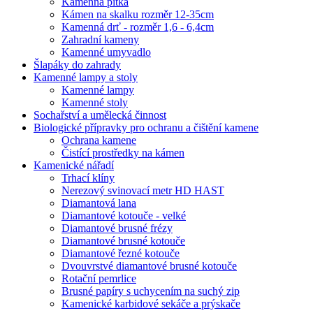
Kamenná pítka
Kámen na skalku rozměr 12-35cm
Kamenná drť - rozměr 1,6 - 6,4cm
Zahradní kameny
Kamenné umyvadlo
Šlapáky do zahrady
Kamenné lampy a stoly
Kamenné lampy
Kamenné stoly
Sochařství a umělecká činnost
Biologické přípravky pro ochranu a čištění kamene
Ochrana kamene
Čistící prostředky na kámen
Kamenické nářadí
Trhací klíny
Nerezový svinovací metr HD HAST
Diamantová lana
Diamantové kotouče - velké
Diamantové brusné frézy
Diamantové brusné kotouče
Diamantové řezné kotouče
Dvouvrstvé diamantové brusné kotouče
Rotační pemrlice
Brusné papíry s uchycením na suchý zip
Kamenické karbidové sekáče a prýskače