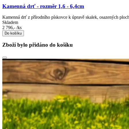
Kamenná drť - rozměr 1,6 - 6,4cm
Kamenná drť z přírodního pískovce k úpravě skalek, osazených ploc
Skladem
2 796,-
/ks
Do košíku
Zboží bylo přidáno do košíku