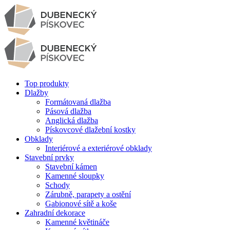
Top produkty
Dlažby
Formátovaná dlažba
Pásová dlažba
Anglická dlažba
Pískovcové dlažební kostky
Obklady
Interiérové a exteriérové obklady
Stavební prvky
Stavební kámen
Kamenné sloupky
Schody
Zárubně, parapety a ostění
Gabionové sítě a koše
Zahradní dekorace
Kamenné květináče