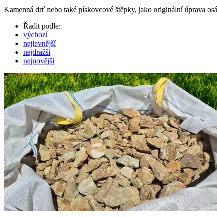
Kamenná drť nebo také pískovcové štěpky, jako originální úprava osá
Řadit podle:
výchozí
nejlevnější
nejdražší
nejnovější