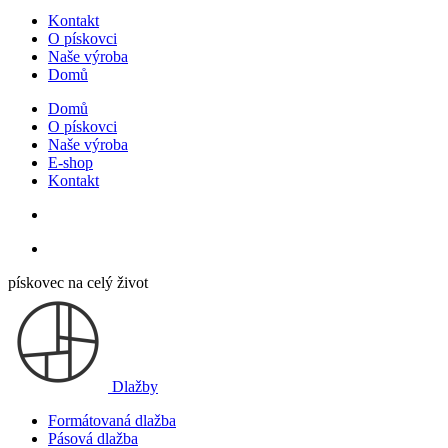
Kontakt
O pískovci
Naše výroba
Domů
Domů
O pískovci
Naše výroba
E-shop
Kontakt
pískovec na celý život
Dlažby
Formátovaná dlažba
Pásová dlažba