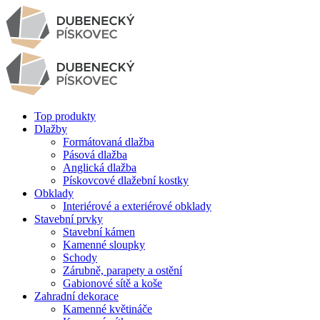
Top produkty
Dlažby
Formátovaná dlažba
Pásová dlažba
Anglická dlažba
Pískovcové dlažební kostky
Obklady
Interiérové a exteriérové obklady
Stavební prvky
Stavební kámen
Kamenné sloupky
Schody
Zárubně, parapety a ostění
Gabionové sítě a koše
Zahradní dekorace
Kamenné květináče