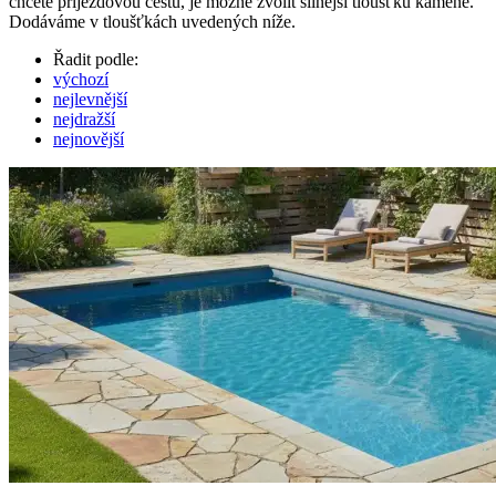
chcete příjezdovou cestu, je možné zvolit silnější tloušťku kamene.
Dodáváme v tloušťkách uvedených níže.
Řadit podle:
výchozí
nejlevnější
nejdražší
nejnovější