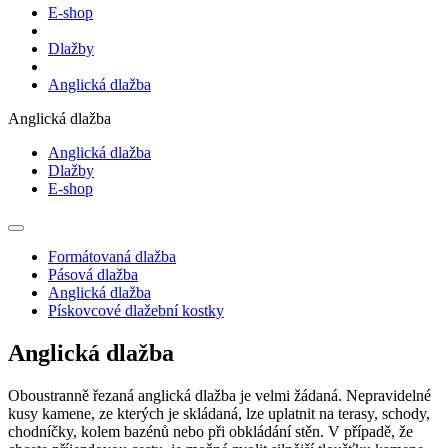
E-shop
Dlažby
Anglická dlažba
Anglická dlažba
Anglická dlažba
Dlažby
E-shop
Formátovaná dlažba
Pásová dlažba
Anglická dlažba
Pískovcové dlažební kostky
Anglická dlažba
Oboustranně řezaná anglická dlažba je velmi žádaná. Nepravidelné
kusy kamene, ze kterých je skládaná, lze uplatnit na terasy, schody,
chodníčky, kolem bazénů nebo při obkládání stěn. V případě, že