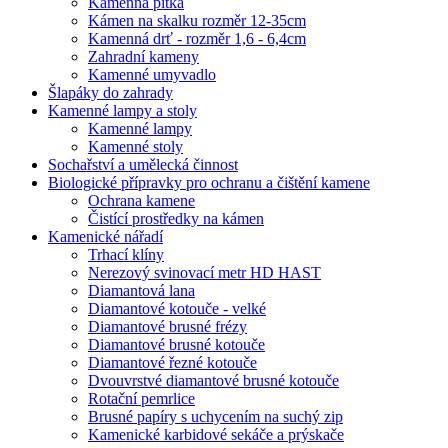
Kamenná pítka
Kámen na skalku rozměr 12-35cm
Kamenná drť - rozměr 1,6 - 6,4cm
Zahradní kameny
Kamenné umyvadlo
Šlapáky do zahrady
Kamenné lampy a stoly
Kamenné lampy
Kamenné stoly
Sochařství a umělecká činnost
Biologické přípravky pro ochranu a čištění kamene
Ochrana kamene
Čistící prostředky na kámen
Kamenické nářadí
Trhací klíny
Nerezový svinovací metr HD HAST
Diamantová lana
Diamantové kotouče - velké
Diamantové brusné frézy
Diamantové brusné kotouče
Diamantové řezné kotouče
Dvouvrstvé diamantové brusné kotouče
Rotační pemrlice
Brusné papíry s uchycením na suchý zip
Kamenické karbidové sekáče a prýskače