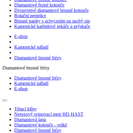
Diamantové řezné kotouče
Dvouvrstvé diamantové brusné kotouče
Rotační pemrlice
Brusné papíry s uchycením na suchý zip
Kamenické karbidové sekáče a prýskače
E-shop
Kamenické nářadí
Diamantové brusné frézy
Diamantové brusné frézy
Diamantové brusné frézy
Kamenické nářadí
E-shop
Trhací klíny
Nerezový svinovací metr HD HAST
Diamantová lana
Diamantové kotouče - velké
Diamantové brusné frézy