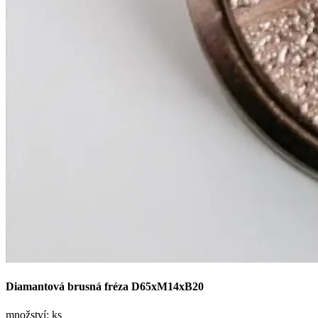
Diamantová brusná fréza D65xM14xB20
množství:
ks