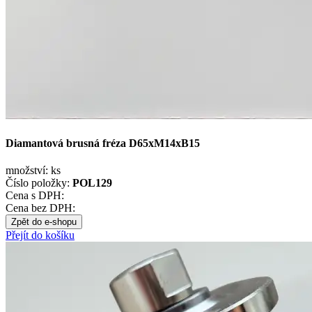
Diamantová brusná fréza D65xM14xB15
množství:
ks
Číslo položky:
POL129
Cena s DPH:
Cena bez DPH:
Zpět do e-shopu
Přejít do košíku