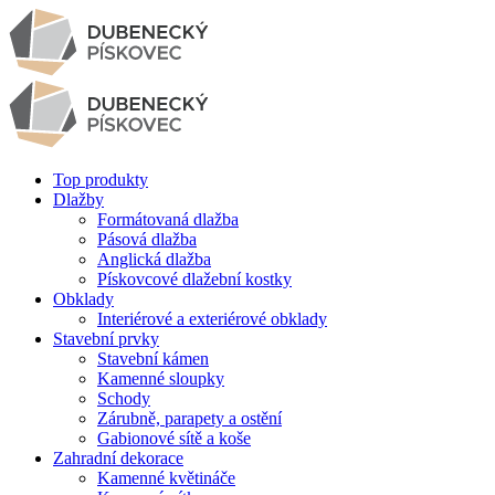
Top produkty
Dlažby
Formátovaná dlažba
Pásová dlažba
Anglická dlažba
Pískovcové dlažební kostky
Obklady
Interiérové a exteriérové obklady
Stavební prvky
Stavební kámen
Kamenné sloupky
Schody
Zárubně, parapety a ostění
Gabionové sítě a koše
Zahradní dekorace
Kamenné květináče