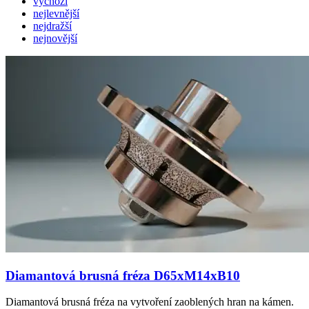
výchozí
nejlevnější
nejdražší
nejnovější
Diamantová brusná fréza D65xM14xB10
Diamantová brusná fréza na vytvoření zaoblených hran na kámen.