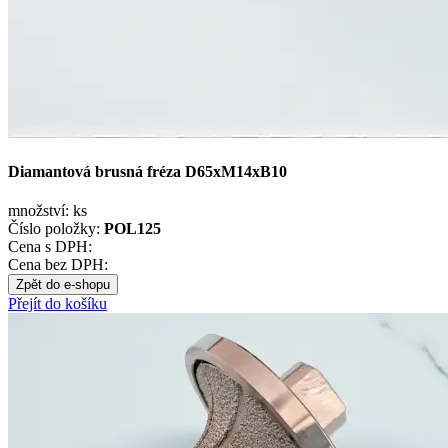
Diamantová brusná fréza D65xM14xB10
množství:
ks
Číslo položky:
POL125
Cena s DPH:
Cena bez DPH:
Zpět do e-shopu
Přejít do košíku