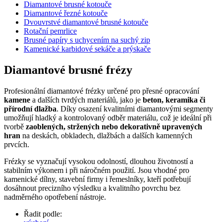
Diamantové brusné kotouče
Diamantové řezné kotouče
Dvouvrstvé diamantové brusné kotouče
Rotační pemrlice
Brusné papíry s uchycením na suchý zip
Kamenické karbidové sekáče a prýskače
Diamantové brusné frézy
Profesionální diamantové frézky určené pro přesné opracování
kamene
a dalších tvrdých materiálů, jako je
beton, keramika či
přírodní dlažba
. Díky osazení kvalitními diamantovými segmenty
umožňují hladký a kontrolovaný odběr materiálu, což je ideální při
tvorbě
zaoblených, stržených nebo dekorativně upravených
hran
na deskách, obkladech, dlažbách a dalších kamenných
prvcích.
Frézky se vyznačují vysokou odolností, dlouhou životností a
stabilním výkonem i při náročném použití. Jsou vhodné pro
kamenické dílny, stavební firmy i řemeslníky, kteří potřebují
dosáhnout precizního výsledku a kvalitního povrchu bez
nadměrného opotřebení nástroje.
Řadit podle: