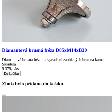
Diamantová brusná fréza D85xM14xB30
Diamantová brusná fréza na vytvoření zaoblených hran na kámen.
Skladem
5 375,-
/ks
Do košíku
Zboží bylo přidáno do košíku