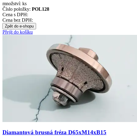
množství:
ks
Číslo položky:
POL128
Cena s DPH:
Cena bez DPH:
Zpět do e-shopu
Přejít do košíku
Diamantová brusná fréza D65xM14xB15