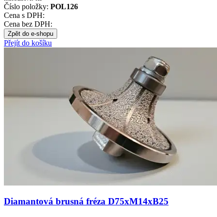
Číslo položky:
POL126
Cena s DPH:
Cena bez DPH:
Zpět do e-shopu
Přejít do košíku
Diamantová brusná fréza D75xM14xB25