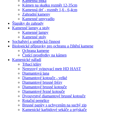
Kamenná pítka
Kámen na skalku rozměr 12-35cm
Kamenná drť - rozměr 1,6 - 6,4cm
Zahradní kameny
Kamenné umyvadlo
Šlapáky do zahrady
Kamenné lampy a stoly
Kamenné lampy
Kamenné stoly
Sochařství a umělecká činnost
Biologické přípravky pro ochranu a čištění kamene
Ochrana kamene
Čistící prostředky na kámen
Kamenické nářadí
Trhací klíny
Nerezový svinovací metr HD HAST
Diamantová lana
Diamantové kotouče - velké
Diamantové brusné frézy
Diamantové brusné kotouče
Diamantové řezné kotouče
Dvouvrstvé diamantové brusné kotouče
Rotační pemrlice
Brusné papíry s uchycením na suchý zip
Kamenické karbidové sekáče a prýskače