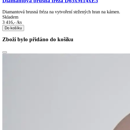
Diamantová brusná fréza D65xM14xE5
Diamantová brusná fréza na vytvoření stržených hran na kámen.
Skladem
3 416,-
/ks
Do košíku
Zboží bylo přidáno do košíku