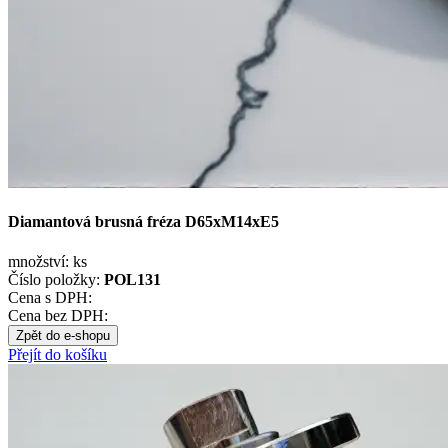
Diamantová brusná fréza D65xM14xE5
množství:
ks
Číslo položky:
POL131
Cena s DPH:
Cena bez DPH:
Zpět do e-shopu
Přejít do košíku