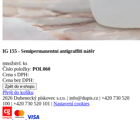
IG 155 - Semipermanentní antigraffiti nátěr
množství:
ks
Číslo položky:
POL060
Cena s DPH:
Cena bez DPH:
Zpět do e-shopu
Přejít do košíku
2026 Dubenecký pískovec s.r.o.
|
info
@
dupis.cz
|
+420 730 520
100
|
+420 730 520 101
|
Nastavení cookies