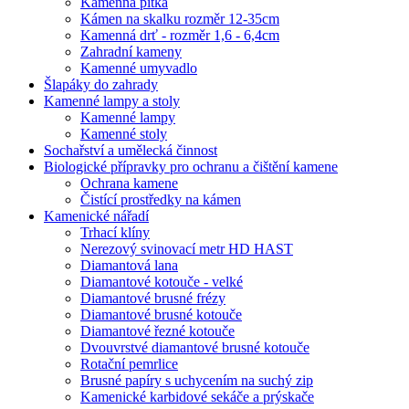
Kamenná pítka
Kámen na skalku rozměr 12-35cm
Kamenná drť - rozměr 1,6 - 6,4cm
Zahradní kameny
Kamenné umyvadlo
Šlapáky do zahrady
Kamenné lampy a stoly
Kamenné lampy
Kamenné stoly
Sochařství a umělecká činnost
Biologické přípravky pro ochranu a čištění kamene
Ochrana kamene
Čistící prostředky na kámen
Kamenické nářadí
Trhací klíny
Nerezový svinovací metr HD HAST
Diamantová lana
Diamantové kotouče - velké
Diamantové brusné frézy
Diamantové brusné kotouče
Diamantové řezné kotouče
Dvouvrstvé diamantové brusné kotouče
Rotační pemrlice
Brusné papíry s uchycením na suchý zip
Kamenické karbidové sekáče a prýskače