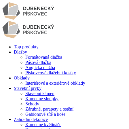
Top produkty
Dlažby
Formátovaná dlažba
Pásová dlažba
Anglická dlažba
Pískovcové dlažební kostky
Obklady
Interiérové a exteriérové obklady
Stavební prvky
Stavební kámen
Kamenné sloupky
Schody
Zárubně, parapety a ostění
Gabionové sítě a koše
Zahradní dekorace
Kamenné květináče