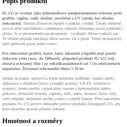
Popis produktu
IG 155
je vyvinut jako jednosložková semipermanentní
ochrana proti
graffiti, tagům, vodě, olejům, znečištění a UV záření, bez obsahu
isokyanátů
.
Snižuje přilnavost lepidel u plakátů a letáků. Chrání ošetřený
povrch před znečištěním a nadměrnou vlhkostí /eliminuje savost podkladu i
přesto, že je permanentně paropropustný - vynikající difuze vodních par/.
Ve většině případů zabraňuje šíření mechu, řas a plísní. Velmi ekonomický -
stačí aplikovat pouze jednu vrstvu.
Pro odstranění graffiti, barev, laků, inkoustů a lepidel stačí použít
tlakovou vodu (max. do 100barů), případně produkt IG 123, kdy
zůstává ochranný film i po několikanásobných (až 5-ti) odstraněních
neporušen. Životnost ochranného filmu 5-10 let.
Ideální na matné, saténové a lesklé minerální podklady, fasádní nátěry,
silikonové a silikátové barvy a fasádní systémy, S.R.P.E./silikonové
systémy/, hrubé omítky s plastickým vzorem a hydroizolační nátěry,
pískovec, křemičité horniny, vápenec, žulu, sádru, mramor, beton cihly,
cotto obklady, minerální omítky a barvy a umělý kámen. Před nanesením
produktu IG 155 povrch odmastěte pomocí produktu Impaguard 255, aby
bylo zaručeno správné přilnutí ochrany.
Hmotnost a rozměry