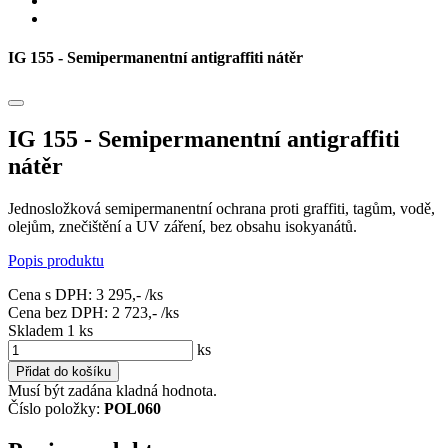
IG 155 - Semipermanentní antigraffiti nátěr
IG 155 - Semipermanentní antigraffiti
nátěr
Jednosložková semipermanentní ochrana proti graffiti, tagům, vodě,
olejům, znečištění a UV záření, bez obsahu isokyanátů.
Popis produktu
Cena s DPH:
3 295,-
/ks
Cena bez DPH:
2 723,-
/ks
Skladem 1
ks
ks
Přidat do košíku
Musí být zadána kladná hodnota.
Číslo položky:
POL060