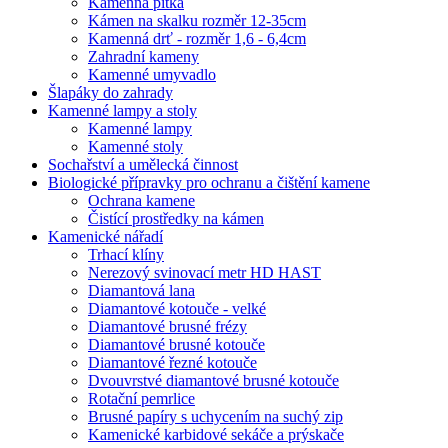
Kamenná pítka
Kámen na skalku rozměr 12-35cm
Kamenná drť - rozměr 1,6 - 6,4cm
Zahradní kameny
Kamenné umyvadlo
Šlapáky do zahrady
Kamenné lampy a stoly
Kamenné lampy
Kamenné stoly
Sochařství a umělecká činnost
Biologické přípravky pro ochranu a čištění kamene
Ochrana kamene
Čistící prostředky na kámen
Kamenické nářadí
Trhací klíny
Nerezový svinovací metr HD HAST
Diamantová lana
Diamantové kotouče - velké
Diamantové brusné frézy
Diamantové brusné kotouče
Diamantové řezné kotouče
Dvouvrstvé diamantové brusné kotouče
Rotační pemrlice
Brusné papíry s uchycením na suchý zip
Kamenické karbidové sekáče a prýskače