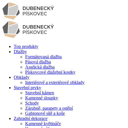
Top produkty
Dlažby
Formátovaná dlažba
Pásová dlažba
Anglická dlažba
Pískovcové dlažební kostky
Obklady
Interiérové a exteriérové obklady
Stavební prvky
Stavební kámen
Kamenné sloupky
Schody
Zárubně, parapety a ostění
Gabionové sítě a koše
Zahradní dekorace
Kamenné květináče