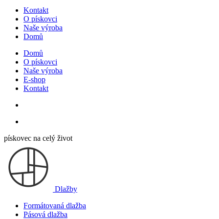
Kontakt
O pískovci
Naše výroba
Domů
Domů
O pískovci
Naše výroba
E-shop
Kontakt
pískovec na celý život
Dlažby
Formátovaná dlažba
Pásová dlažba