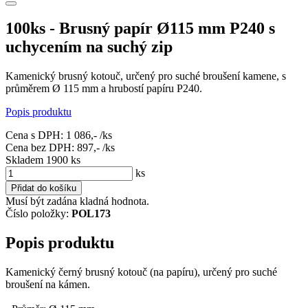
100ks - Brusný papír Ø115 mm P240 s
uchycením na suchý zip
Kamenický brusný kotouč, určený pro suché broušení kamene, s
průměrem Ø 115 mm a hrubostí papíru P240.
Popis produktu
Cena s DPH:
1 086,-
/ks
Cena bez DPH:
897,-
/ks
Skladem 1900
ks
ks
Přidat do košíku
Musí být zadána kladná hodnota.
Číslo položky:
POL173
Popis produktu
Kamenický černý brusný kotouč (na papíru), určený pro suché
broušení na kámen.