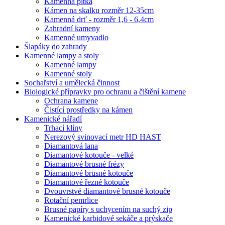
Kamenná pítka
Kámen na skalku rozměr 12-35cm
Kamenná drť - rozměr 1,6 - 6,4cm
Zahradní kameny
Kamenné umyvadlo
Šlapáky do zahrady
Kamenné lampy a stoly
Kamenné lampy
Kamenné stoly
Sochařství a umělecká činnost
Biologické přípravky pro ochranu a čištění kamene
Ochrana kamene
Čistící prostředky na kámen
Kamenické nářadí
Trhací klíny
Nerezový svinovací metr HD HAST
Diamantová lana
Diamantové kotouče - velké
Diamantové brusné frézy
Diamantové brusné kotouče
Diamantové řezné kotouče
Dvouvrstvé diamantové brusné kotouče
Rotační pemrlice
Brusné papíry s uchycením na suchý zip
Kamenické karbidové sekáče a prýskače