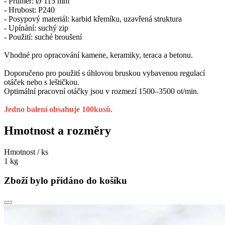
- Průměr: Ø 115 mm
- Hrubost: P240
- Posypový materiál: karbid křemíku, uzavřená struktura
- Upínání: suchý zip
- Použití: suché broušení
Vhodné pro opracování kamene, keramiky, teraca a betonu.
Doporučeno pro použití s úhlovou bruskou vybavenou regulací
otáček nebo s leštičkou.
Optimální pracovní otáčky jsou v rozmezí 1500–3500 ot/min.
Jedno balení obsahuje 100kusů.
Hmotnost a rozměry
Hmotnost / ks
1 kg
Zboží bylo přidáno do košíku