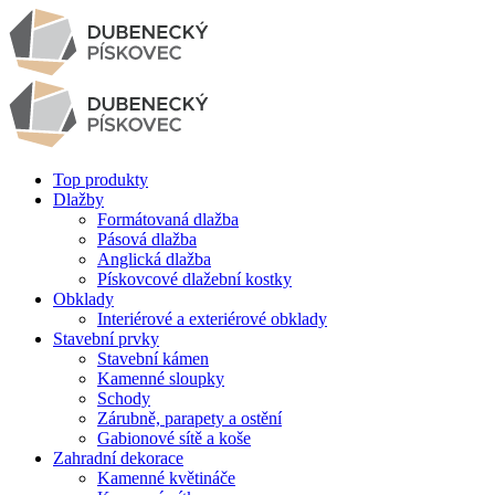
Top produkty
Dlažby
Formátovaná dlažba
Pásová dlažba
Anglická dlažba
Pískovcové dlažební kostky
Obklady
Interiérové a exteriérové obklady
Stavební prvky
Stavební kámen
Kamenné sloupky
Schody
Zárubně, parapety a ostění
Gabionové sítě a koše
Zahradní dekorace
Kamenné květináče