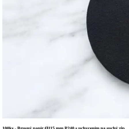
100ks - Brusný papír Ø115 mm P240 s uchycením na suchý zip