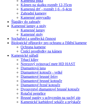
Kamenná pítka
Kámen na skalku rozměr 12-35cm
Kamenná drť - rozměr 1,6 - 6,4cm
Zahradní kameny
Kamenné umyvadlo
Šlapáky do zahrady
Kamenné lampy a stoly
Kamenné lampy
Kamenné stoly
Sochařství a umělecká činnost
Biologické přípravky pro ochranu a čištění kamene
Ochrana kamene
Čistící prostředky na kámen
Kamenické nářadí
Trhací klíny
Nerezový svinovací metr HD HAST
Diamantová lana
Diamantové kotouče - velké
Diamantové brusné frézy
Diamantové brusné kotouče
Diamantové řezné kotouče
Dvouvrstvé diamantové brusné kotouče
Rotační pemrlice
Brusné papíry s uchycením na suchý zip
Kamenické karbidové sekáče a prýskače