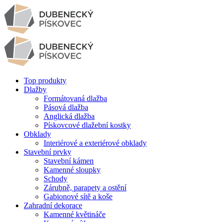
Top produkty
Dlažby
Formátovaná dlažba
Pásová dlažba
Anglická dlažba
Pískovcové dlažební kostky
Obklady
Interiérové a exteriérové obklady
Stavební prvky
Stavební kámen
Kamenné sloupky
Schody
Zárubně, parapety a ostění
Gabionové sítě a koše
Zahradní dekorace
Kamenné květináče