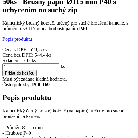
50ks - Brusný papír Ø115 mm P40 s
uchycením na suchý zip
Kamenický brusný kotouč, určený pro suché broušení kamene, s
průměrem Ø 115 mm a hrubostí papíru P40.
Popis produktu
Cena s DPH:
659,-
/ks
Cena bez DPH:
544,-
/ks
Skladem 1792
ks
ks
Přidat do košíku
Musí být zadána kladná hodnota.
Číslo položky:
POL169
Popis produktu
Kamenický černý brusný kotouč (na papíru), určený pro suché
broušení na kámen.
- Průměr: Ø 115 mm
- Hrubost: P40