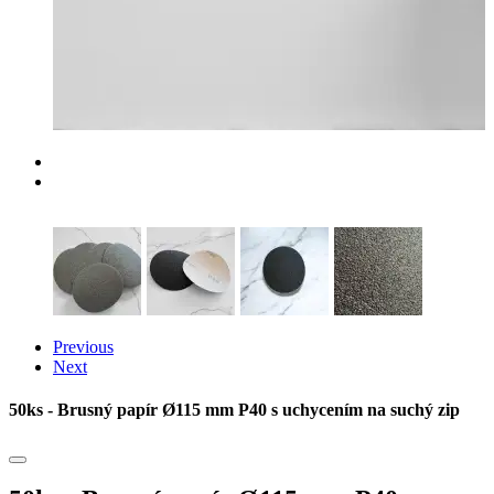
Previous
Next
50ks - Brusný papír Ø115 mm P40 s uchycením na suchý zip