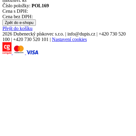
množství:
ks
Číslo položky:
POL169
Cena s DPH:
Cena bez DPH:
Zpět do e-shopu
Přejít do košíku
2026 Dubenecký pískovec s.r.o.
|
info
@
dupis.cz
|
+420 730 520
100
|
+420 730 520 101
|
Nastavení cookies