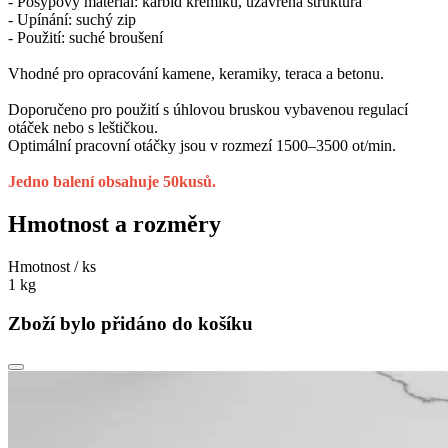
- Posypový materiál: karbid křemíku, uzavřená struktura
- Upínání: suchý zip
- Použití: suché broušení
Vhodné pro opracování kamene, keramiky, teraca a betonu.
Doporučeno pro použití s úhlovou bruskou vybavenou regulací
otáček nebo s leštičkou.
Optimální pracovní otáčky jsou v rozmezí 1500–3500 ot/min.
Jedno balení obsahuje 50kusů.
Hmotnost a rozměry
Hmotnost / ks
1 kg
Zboží bylo přidáno do košíku