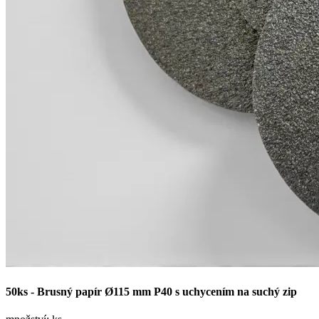
50ks - Brusný papír Ø115 mm P40 s uchycením na suchý zip