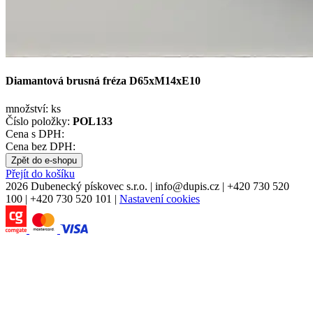
Diamantová brusná fréza D65xM14xE10
množství:
ks
Číslo položky:
POL133
Cena s DPH:
Cena bez DPH:
Zpět do e-shopu
Přejít do košíku
2026 Dubenecký pískovec s.r.o.
|
info
@
dupis.cz
|
+420 730 520
100
|
+420 730 520 101
|
Nastavení cookies