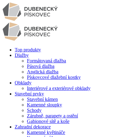
Top produkty
Dlažby
Formátovaná dlažba
Pásová dlažba
Anglická dlažba
Pískovcové dlažební kostky
Obklady
Interiérové a exteriérové obklady
Stavební prvky
Stavební kámen
Kamenné sloupky
Schody
Zárubně, parapety a ostění
Gabionové sítě a koše
Zahradní dekorace
Kamenné květináče