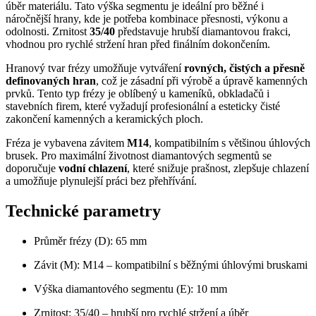
úběr materiálu. Tato výška segmentu je ideální pro běžné i
náročnější hrany, kde je potřeba kombinace přesnosti, výkonu a
odolnosti. Zrnitost
35/40
představuje hrubší diamantovou frakci,
vhodnou pro rychlé stržení hran před finálním dokončením.
Hranový tvar frézy umožňuje vytváření
rovných, čistých a přesně
definovaných hran
, což je zásadní při výrobě a úpravě kamenných
prvků. Tento typ frézy je oblíbený u kameníků, obkladačů i
stavebních firem, které vyžadují profesionální a esteticky čisté
zakončení kamenných a keramických ploch.
Fréza je vybavena závitem
M14
, kompatibilním s většinou úhlových
brusek. Pro maximální životnost diamantových segmentů se
doporučuje
vodní chlazení
, které snižuje prašnost, zlepšuje chlazení
a umožňuje plynulejší práci bez přehřívání.
Technické parametry
Průměr frézy (D): 65 mm
Závit (M): M14 – kompatibilní s běžnými úhlovými bruskami
Výška diamantového segmentu (E): 10 mm
Zrnitost: 35/40 – hrubší pro rychlé stržení a úběr