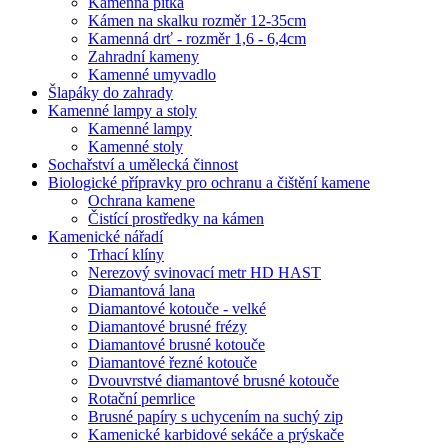
Kamenná pítka
Kámen na skalku rozměr 12-35cm
Kamenná drť - rozměr 1,6 - 6,4cm
Zahradní kameny
Kamenné umyvadlo
Šlapáky do zahrady
Kamenné lampy a stoly
Kamenné lampy
Kamenné stoly
Sochařství a umělecká činnost
Biologické přípravky pro ochranu a čištění kamene
Ochrana kamene
Čistící prostředky na kámen
Kamenické nářadí
Trhací klíny
Nerezový svinovací metr HD HAST
Diamantová lana
Diamantové kotouče - velké
Diamantové brusné frézy
Diamantové brusné kotouče
Diamantové řezné kotouče
Dvouvrstvé diamantové brusné kotouče
Rotační pemrlice
Brusné papíry s uchycením na suchý zip
Kamenické karbidové sekáče a prýskače