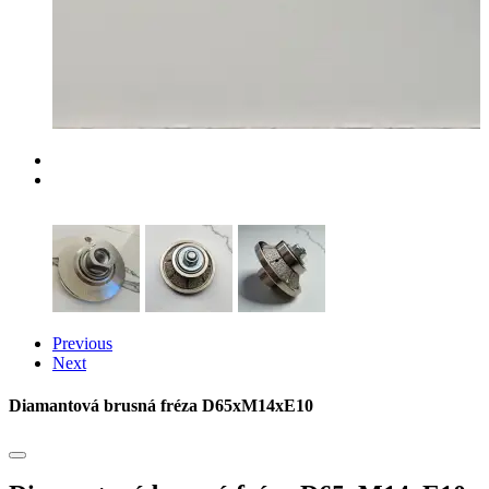
Previous
Next
Diamantová brusná fréza D65xM14xE10