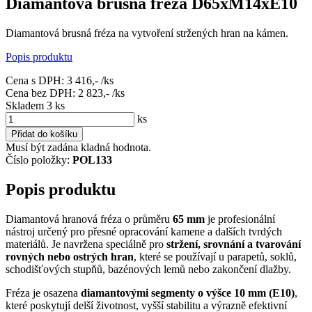
Diamantová brusná fréza D65xM14xE10
Diamantová brusná fréza na vytvoření stržených hran na kámen.
Popis produktu
Cena s DPH:
3 416,-
/ks
Cena bez DPH:
2 823,-
/ks
Skladem 3
ks
ks
Přidat do košíku
Musí být zadána kladná hodnota.
Číslo položky:
POL133
Popis produktu
Diamantová hranová fréza o průměru
65 mm
je profesionální
nástroj určený pro přesné opracování kamene a dalších tvrdých
materiálů. Je navržena speciálně pro
stržení, srovnání a tvarování
rovných nebo ostrých hran
, které se používají u parapetů, soklů,
schodišťových stupňů, bazénových lemů nebo zakončení dlažby.
Fréza je osazena
diamantovými segmenty o výšce 10 mm (E10)
,
které poskytují delší životnost, vyšší stabilitu a výrazně efektivní