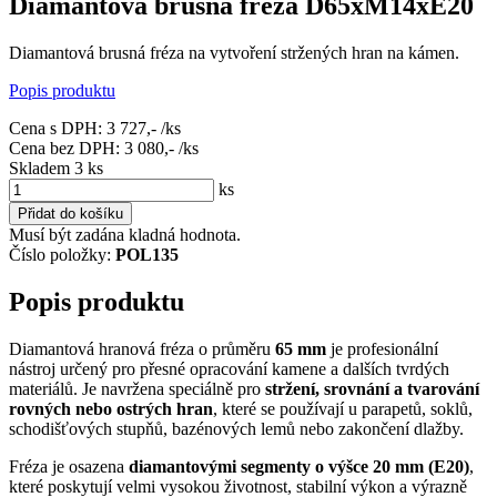
Diamantová brusná fréza D65xM14xE20
Diamantová brusná fréza na vytvoření stržených hran na kámen.
Popis produktu
Cena s DPH:
3 727,-
/ks
Cena bez DPH:
3 080,-
/ks
Skladem 3
ks
ks
Přidat do košíku
Musí být zadána kladná hodnota.
Číslo položky:
POL135
Popis produktu
Diamantová hranová fréza o průměru
65 mm
je profesionální
nástroj určený pro přesné opracování kamene a dalších tvrdých
materiálů. Je navržena speciálně pro
stržení, srovnání a tvarování
rovných nebo ostrých hran
, které se používají u parapetů, soklů,
schodišťových stupňů, bazénových lemů nebo zakončení dlažby.
Fréza je osazena
diamantovými segmenty o výšce 20 mm (E20)
,
které poskytují velmi vysokou životnost, stabilní výkon a výrazně