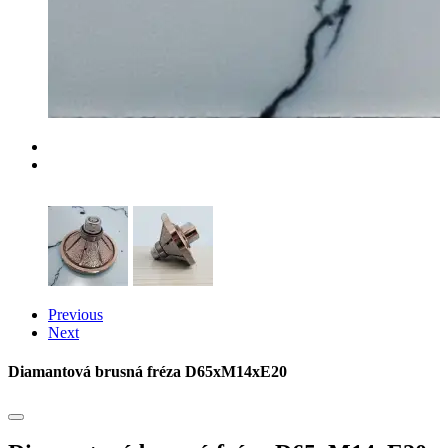
Previous
Next
Diamantová brusná fréza D65xM14xE20