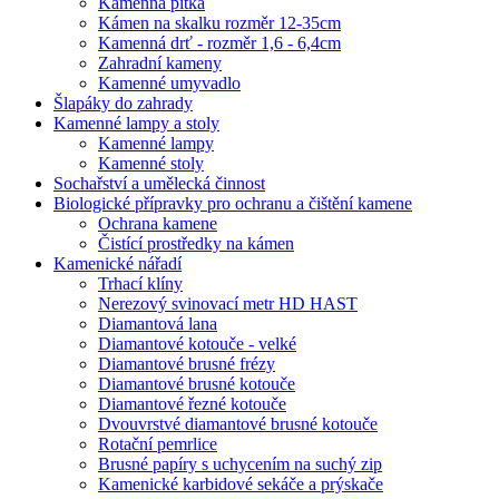
Kamenná pítka
Kámen na skalku rozměr 12-35cm
Kamenná drť - rozměr 1,6 - 6,4cm
Zahradní kameny
Kamenné umyvadlo
Šlapáky do zahrady
Kamenné lampy a stoly
Kamenné lampy
Kamenné stoly
Sochařství a umělecká činnost
Biologické přípravky pro ochranu a čištění kamene
Ochrana kamene
Čistící prostředky na kámen
Kamenické nářadí
Trhací klíny
Nerezový svinovací metr HD HAST
Diamantová lana
Diamantové kotouče - velké
Diamantové brusné frézy
Diamantové brusné kotouče
Diamantové řezné kotouče
Dvouvrstvé diamantové brusné kotouče
Rotační pemrlice
Brusné papíry s uchycením na suchý zip
Kamenické karbidové sekáče a prýskače