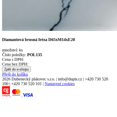
Diamantová brusná fréza D65xM14xE20
množství:
ks
Číslo položky:
POL135
Cena s DPH:
Cena bez DPH:
Zpět do e-shopu
Přejít do košíku
2026 Dubenecký pískovec s.r.o.
|
info
@
dupis.cz
|
+420 730 520
100
|
+420 730 520 101
|
Nastavení cookies