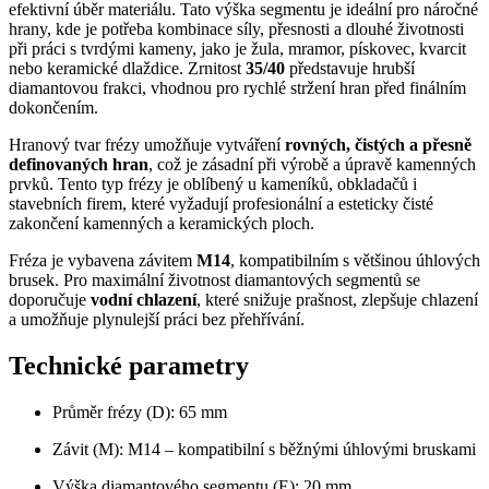
efektivní úběr materiálu. Tato výška segmentu je ideální pro náročné
hrany, kde je potřeba kombinace síly, přesnosti a dlouhé životnosti
při práci s tvrdými kameny, jako je žula, mramor, pískovec, kvarcit
nebo keramické dlaždice. Zrnitost
35/40
představuje hrubší
diamantovou frakci, vhodnou pro rychlé stržení hran před finálním
dokončením.
Hranový tvar frézy umožňuje vytváření
rovných, čistých a přesně
definovaných hran
, což je zásadní při výrobě a úpravě kamenných
prvků. Tento typ frézy je oblíbený u kameníků, obkladačů i
stavebních firem, které vyžadují profesionální a esteticky čisté
zakončení kamenných a keramických ploch.
Fréza je vybavena závitem
M14
, kompatibilním s většinou úhlových
brusek. Pro maximální životnost diamantových segmentů se
doporučuje
vodní chlazení
, které snižuje prašnost, zlepšuje chlazení
a umožňuje plynulejší práci bez přehřívání.
Technické parametry
Průměr frézy (D): 65 mm
Závit (M): M14 – kompatibilní s běžnými úhlovými bruskami
Výška diamantového segmentu (E): 20 mm