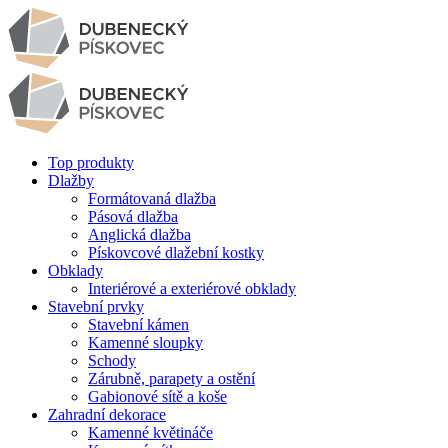
Top produkty
Dlažby
Formátovaná dlažba
Pásová dlažba
Anglická dlažba
Pískovcové dlažební kostky
Obklady
Interiérové a exteriérové obklady
Stavební prvky
Stavební kámen
Kamenné sloupky
Schody
Zárubně, parapety a ostění
Gabionové sítě a koše
Zahradní dekorace
Kamenné květináče