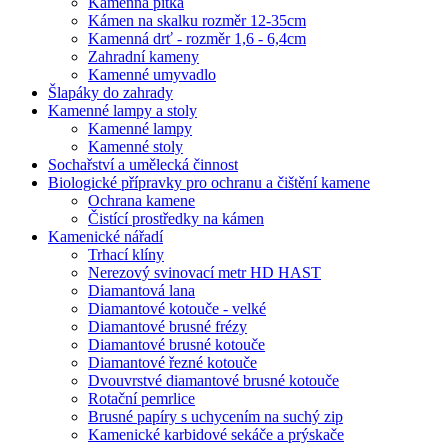
Kamenná pítka
Kámen na skalku rozměr 12-35cm
Kamenná drť - rozměr 1,6 - 6,4cm
Zahradní kameny
Kamenné umyvadlo
Šlapáky do zahrady
Kamenné lampy a stoly
Kamenné lampy
Kamenné stoly
Sochařství a umělecká činnost
Biologické přípravky pro ochranu a čištění kamene
Ochrana kamene
Čistící prostředky na kámen
Kamenické nářadí
Trhací klíny
Nerezový svinovací metr HD HAST
Diamantová lana
Diamantové kotouče - velké
Diamantové brusné frézy
Diamantové brusné kotouče
Diamantové řezné kotouče
Dvouvrstvé diamantové brusné kotouče
Rotační pemrlice
Brusné papíry s uchycením na suchý zip
Kamenické karbidové sekáče a prýskače