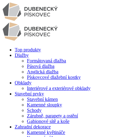
Top produkty
Dlažby
Formátovaná dlažba
Pásová dlažba
Anglická dlažba
Pískovcové dlažební kostky
Obklady
Interiérové a exteriérové obklady
Stavební prvky
Stavební kámen
Kamenné sloupky
Schody
Zárubně, parapety a ostění
Gabionové sítě a koše
Zahradní dekorace
Kamenné květináče