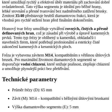
které umožňují rychlý a efektivní úběr materiálu při zachování dobré
ovladatelnosti. Tato výška segmentu je ideální pro běžné hrany,
lehké srovnání a přesné tvarování bez nadměrného zatížení brusky.
Zrnitost
35/40
představuje hrubší diamantovou frakci, která je
vhodná pro rychlé stržení hran před finálním dokončením.
Hranový tvar frézy umožňuje vytváření
rovných, čistých a přesně
definovaných hran
, což je zásadní při výrobě a úpravě kamenných
prvků. Tento typ frézy je oblíbený u kameníků, obkladačů i
stavebních firem, které potřebují profesionální a esteticky čisté
zakončení kamenných a keramických ploch.
Fréza je vybavena závitem
M14
, kompatibilním s většinou úhlových
brusek. Pro maximální životnost diamantových segmentů se
doporučuje
vodní chlazení
, které snižuje prašnost, zlepšuje chlazení
a umožňuje plynulejší práci bez přehřívání.
Technické parametry
Průměr frézy (D): 65 mm
Závit (M): M14 – kompatibilní s běžnými úhlovými bruskami
Výška diamantového segmentu (E): 5 mm