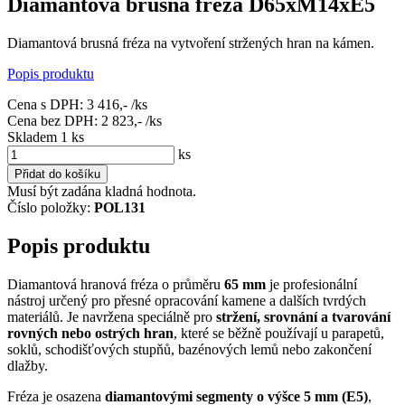
Diamantová brusná fréza D65xM14xE5
Diamantová brusná fréza na vytvoření stržených hran na kámen.
Popis produktu
Cena s DPH:
3 416,-
/ks
Cena bez DPH:
2 823,-
/ks
Skladem 1
ks
ks
Přidat do košíku
Musí být zadána kladná hodnota.
Číslo položky:
POL131
Popis produktu
Diamantová hranová fréza o průměru
65 mm
je profesionální
nástroj určený pro přesné opracování kamene a dalších tvrdých
materiálů. Je navržena speciálně pro
stržení, srovnání a tvarování
rovných nebo ostrých hran
, které se běžně používají u parapetů,
soklů, schodišťových stupňů, bazénových lemů nebo zakončení
dlažby.
Fréza je osazena
diamantovými segmenty o výšce 5 mm (E5)
,