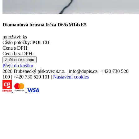
Diamantová brusná fréza D65xM14xE5
množství:
ks
Číslo položky:
POL131
Cena s DPH:
Cena bez DPH:
Zpět do e-shopu
Přejít do košíku
2026 Dubenecký pískovec s.r.o.
|
info
@
dupis.cz
|
+420 730 520
100
|
+420 730 520 101
|
Nastavení cookies