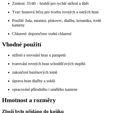
Zrnitost: 35/40 – hrubší pro rychlé stržení a úběr
Tvar: hranová fréza pro tvorbu rovných a ostrých hran
Použití: žula, mramor, pískovec, dlažba, keramika, tvrdé
kameny
Chlazení: doporučeno vodní chlazení
Vhodné použití
stržení a srovnání hran u parapetů
tvarování rovných hran schodišťových stupňů
zakončení bazénových lemů
úprava hran dlažby a soklů
opracování přírodního i umělého kamene
Hmotnost a rozměry
Zboží bylo přidáno do košíku