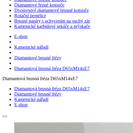
Diamantové řezné kotouče
Dvouvrstvé diamantové brusné kotouče
Rotační pemrlice
Brusné papíry s uchycením na suchý zip
Kamenické karbidové sekáče a prýskače
E-shop
Kamenické nářadí
Diamantové brusné frézy
Diamantová brusná fréza D65xM14xE7
Diamantová brusná fréza D65xM14xE7
Diamantová brusná fréza D65xM14xE7
Diamantové brusné frézy
Kamenické nářadí
E-shop