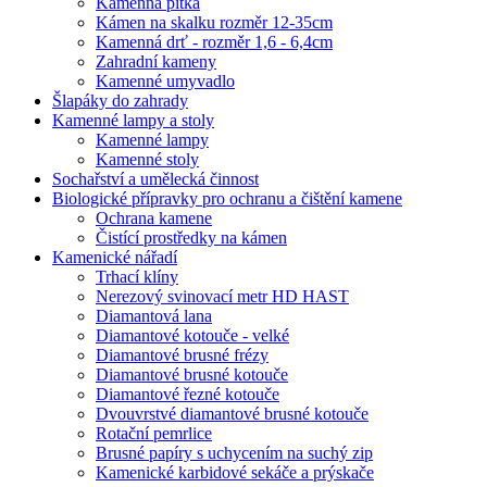
Kamenná pítka
Kámen na skalku rozměr 12-35cm
Kamenná drť - rozměr 1,6 - 6,4cm
Zahradní kameny
Kamenné umyvadlo
Šlapáky do zahrady
Kamenné lampy a stoly
Kamenné lampy
Kamenné stoly
Sochařství a umělecká činnost
Biologické přípravky pro ochranu a čištění kamene
Ochrana kamene
Čistící prostředky na kámen
Kamenické nářadí
Trhací klíny
Nerezový svinovací metr HD HAST
Diamantová lana
Diamantové kotouče - velké
Diamantové brusné frézy
Diamantové brusné kotouče
Diamantové řezné kotouče
Dvouvrstvé diamantové brusné kotouče
Rotační pemrlice
Brusné papíry s uchycením na suchý zip
Kamenické karbidové sekáče a prýskače