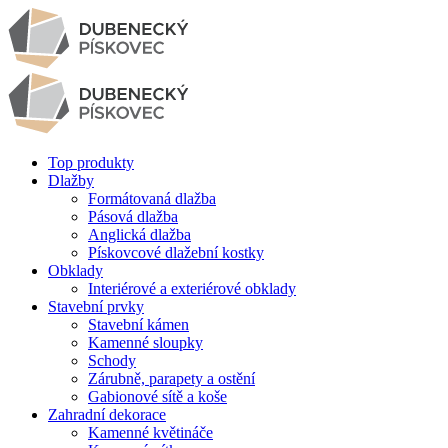
Top produkty
Dlažby
Formátovaná dlažba
Pásová dlažba
Anglická dlažba
Pískovcové dlažební kostky
Obklady
Interiérové a exteriérové obklady
Stavební prvky
Stavební kámen
Kamenné sloupky
Schody
Zárubně, parapety a ostění
Gabionové sítě a koše
Zahradní dekorace
Kamenné květináče