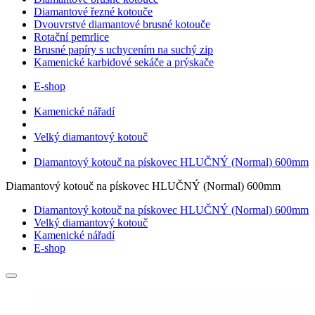
Diamantové řezné kotouče
Dvouvrstvé diamantové brusné kotouče
Rotační pemrlice
Brusné papíry s uchycením na suchý zip
Kamenické karbidové sekáče a prýskače
E-shop
Kamenické nářadí
Velký diamantový kotouč
Diamantový kotouč na pískovec HLUČNÝ (Normal) 600mm
Diamantový kotouč na pískovec HLUČNÝ (Normal) 600mm
Diamantový kotouč na pískovec HLUČNÝ (Normal) 600mm
Velký diamantový kotouč
Kamenické nářadí
E-shop