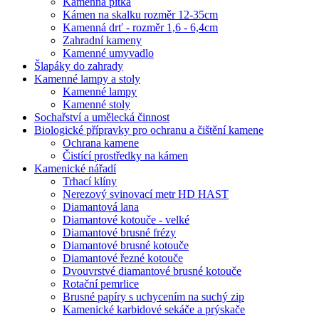
Kamenná pítka
Kámen na skalku rozměr 12-35cm
Kamenná drť - rozměr 1,6 - 6,4cm
Zahradní kameny
Kamenné umyvadlo
Šlapáky do zahrady
Kamenné lampy a stoly
Kamenné lampy
Kamenné stoly
Sochařství a umělecká činnost
Biologické přípravky pro ochranu a čištění kamene
Ochrana kamene
Čistící prostředky na kámen
Kamenické nářadí
Trhací klíny
Nerezový svinovací metr HD HAST
Diamantová lana
Diamantové kotouče - velké
Diamantové brusné frézy
Diamantové brusné kotouče
Diamantové řezné kotouče
Dvouvrstvé diamantové brusné kotouče
Rotační pemrlice
Brusné papíry s uchycením na suchý zip
Kamenické karbidové sekáče a prýskače