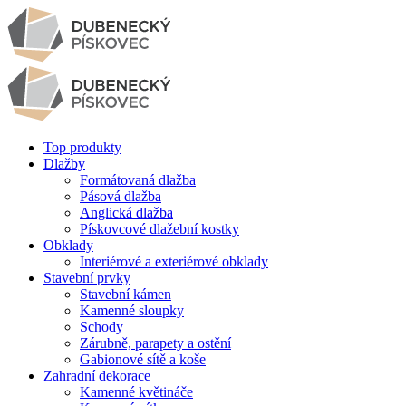
Top produkty
Dlažby
Formátovaná dlažba
Pásová dlažba
Anglická dlažba
Pískovcové dlažební kostky
Obklady
Interiérové a exteriérové obklady
Stavební prvky
Stavební kámen
Kamenné sloupky
Schody
Zárubně, parapety a ostění
Gabionové sítě a koše
Zahradní dekorace
Kamenné květináče