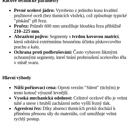
Klíčové technické parametry
Pevné ocelové jádro:
Vyrobeno z jednoho kusu kvalitní
pružinové oceli (bez tlumicích vložek), což způsobuje typické
"pískání" při řezu.
Prořez:
Průměr 600 mm umožňuje hloubku řezu přibližně
210–225 mm
.
Abrazivní pojivo:
Segmenty s
tvrdou kovovou matricí
,
která odolává extrémnímu brusnému účinku pískovcového
prachu a kalu.
Ochrana proti podbrušování:
Často vybaven šikmými
ochrannými segmenty, které brání probroušení ocelového těla
v místě svaru.
Hlavní výhody
Nižší pořizovací cena:
Oproti verzím "Silent" (tichým) je
tento kotouč výrazně levnější.
Vysoká mechanická odolnost:
Celistvé ocelové tělo je velmi
tuhé a snese i hrubší zacházení nebo vyšší řezný tlak.
Agresivní řez:
Díky absenci tlumicích prvků dochází k
přímému přenosu síly do materiálu, což umožňuje velmi
rychlý postup.