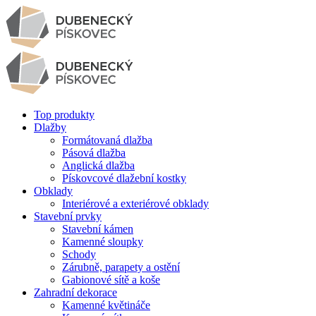
Top produkty
Dlažby
Formátovaná dlažba
Pásová dlažba
Anglická dlažba
Pískovcové dlažební kostky
Obklady
Interiérové a exteriérové obklady
Stavební prvky
Stavební kámen
Kamenné sloupky
Schody
Zárubně, parapety a ostění
Gabionové sítě a koše
Zahradní dekorace
Kamenné květináče