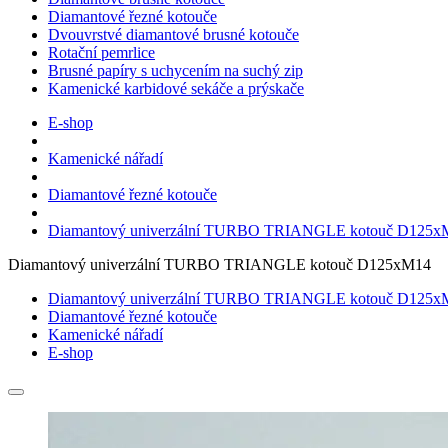
Diamantové řezné kotouče
Dvouvrstvé diamantové brusné kotouče
Rotační pemrlice
Brusné papíry s uchycením na suchý zip
Kamenické karbidové sekáče a prýskače
E-shop
Kamenické nářadí
Diamantové řezné kotouče
Diamantový univerzální TURBO TRIANGLE kotouč D125x
Diamantový univerzální TURBO TRIANGLE kotouč D125xM14
Diamantový univerzální TURBO TRIANGLE kotouč D125x
Diamantové řezné kotouče
Kamenické nářadí
E-shop