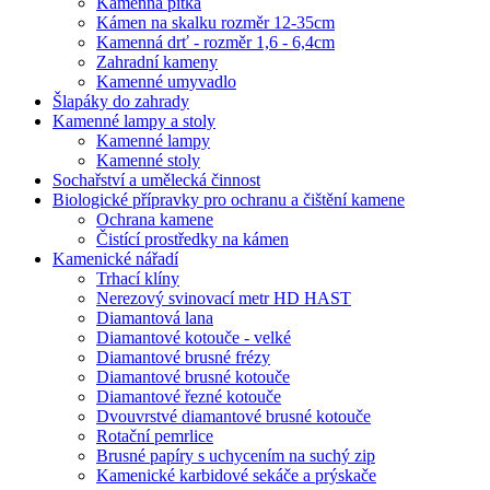
Kamenná pítka
Kámen na skalku rozměr 12-35cm
Kamenná drť - rozměr 1,6 - 6,4cm
Zahradní kameny
Kamenné umyvadlo
Šlapáky do zahrady
Kamenné lampy a stoly
Kamenné lampy
Kamenné stoly
Sochařství a umělecká činnost
Biologické přípravky pro ochranu a čištění kamene
Ochrana kamene
Čistící prostředky na kámen
Kamenické nářadí
Trhací klíny
Nerezový svinovací metr HD HAST
Diamantová lana
Diamantové kotouče - velké
Diamantové brusné frézy
Diamantové brusné kotouče
Diamantové řezné kotouče
Dvouvrstvé diamantové brusné kotouče
Rotační pemrlice
Brusné papíry s uchycením na suchý zip
Kamenické karbidové sekáče a prýskače