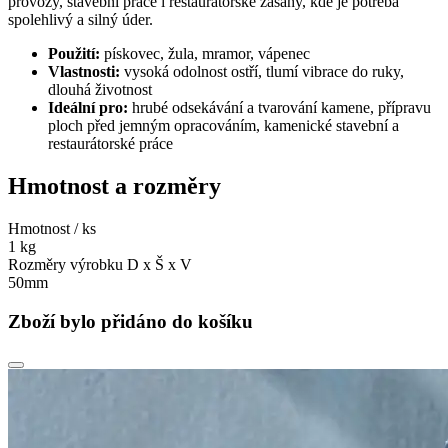
provozy, stavební práce i restaurátorské zásahy, kde je potřeba
spolehlivý a silný úder.
Použití:
pískovec, žula, mramor, vápenec
Vlastnosti:
vysoká odolnost ostří, tlumí vibrace do ruky,
dlouhá životnost
Ideální pro:
hrubé odsekávání a tvarování kamene, přípravu
ploch před jemným opracováním, kamenické stavební a
restaurátorské práce
Hmotnost a rozměry
Hmotnost / ks
1 kg
Rozměry výrobku D x Š x V
50mm
Zboží bylo přidáno do košíku