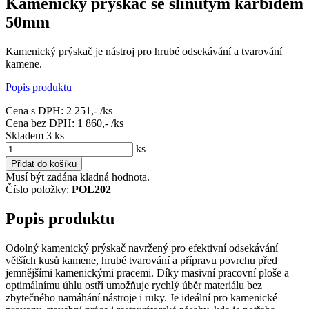
Kamenický prýskač se slinutým karbidem
50mm
Kamenický prýskač je nástroj pro hrubé odsekávání a tvarování
kamene.
Popis produktu
Cena s DPH:
2 251,-
/ks
Cena bez DPH:
1 860,-
/ks
Skladem 3
ks
ks
Přidat do košíku
Musí být zadána kladná hodnota.
Číslo položky:
POL202
Popis produktu
Odolný kamenický prýskač navržený pro efektivní odsekávání
větších kusů kamene, hrubé tvarování a přípravu povrchu před
jemnějšími kamenickými pracemi. Díky masivní pracovní ploše a
optimálnímu úhlu ostří umožňuje rychlý úběr materiálu bez
zbytečného namáhání nástroje i ruky. Je ideální pro kamenické