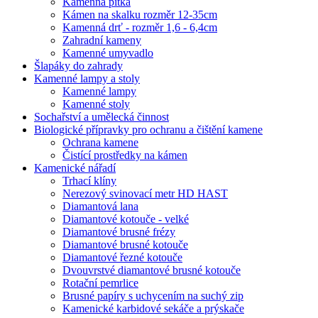
Kamenná pítka
Kámen na skalku rozměr 12-35cm
Kamenná drť - rozměr 1,6 - 6,4cm
Zahradní kameny
Kamenné umyvadlo
Šlapáky do zahrady
Kamenné lampy a stoly
Kamenné lampy
Kamenné stoly
Sochařství a umělecká činnost
Biologické přípravky pro ochranu a čištění kamene
Ochrana kamene
Čistící prostředky na kámen
Kamenické nářadí
Trhací klíny
Nerezový svinovací metr HD HAST
Diamantová lana
Diamantové kotouče - velké
Diamantové brusné frézy
Diamantové brusné kotouče
Diamantové řezné kotouče
Dvouvrstvé diamantové brusné kotouče
Rotační pemrlice
Brusné papíry s uchycením na suchý zip
Kamenické karbidové sekáče a prýskače