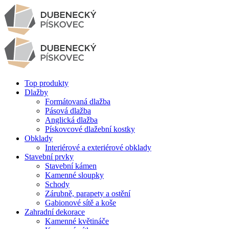
Top produkty
Dlažby
Formátovaná dlažba
Pásová dlažba
Anglická dlažba
Pískovcové dlažební kostky
Obklady
Interiérové a exteriérové obklady
Stavební prvky
Stavební kámen
Kamenné sloupky
Schody
Zárubně, parapety a ostění
Gabionové sítě a koše
Zahradní dekorace
Kamenné květináče