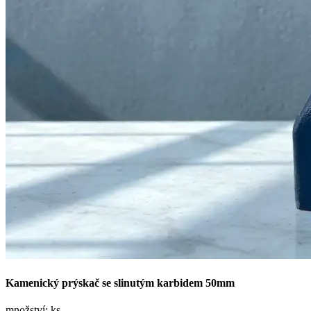
Kamenický prýskač se slinutým karbidem 50mm
množství:
ks