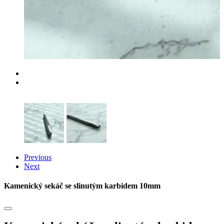
Previous
Next
Kamenický sekáč se slinutým karbidem 10mm