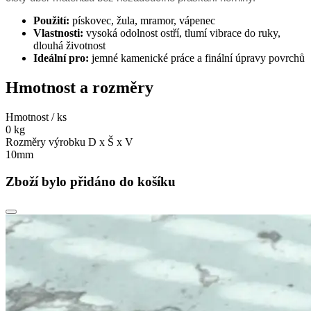
Použití:
pískovec, žula, mramor, vápenec
Vlastnosti:
vysoká odolnost ostří, tlumí vibrace do ruky,
dlouhá životnost
Ideální pro:
jemné kamenické práce a finální úpravy povrchů
Hmotnost a rozměry
Hmotnost / ks
0 kg
Rozměry výrobku D x Š x V
10mm
Zboží bylo přidáno do košíku