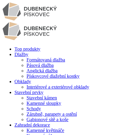
Top produkty
Dlažby
Formátovaná dlažba
Pásová dlažba
Anglická dlažba
Pískovcové dlažební kostky
Obklady
Interiérové a exteriérové obklady
Stavební prvky
Stavební kámen
Kamenné sloupky
Schody
Zárubně, parapety a ostění
Gabionové sítě a koše
Zahradní dekorace
Kamenné květináče