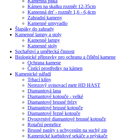
Kamenná pítka
Kámen na skalku rozměr 12-35cm
Kamenná drť - rozměr 1,6 - 6,4cm
Zahradní kameny
Kamenné umyvadlo
Šlapáky do zahrady
Kamenné lampy a stoly
Kamenné lampy
Kamenné stoly
Sochařství a umělecká činnost
Biologické přípravky pro ochranu a čištění kamene
Ochrana kamene
Čistící prostředky na kámen
Kamenické nářadí
Trhací klíny
Nerezový svinovací metr HD HAST
Diamantová lana
Diamantové kotouče - velké
Diamantové brusné frézy
Diamantové brusné kotouče
Diamantové řezné kotouče
Dvouvrstvé diamantové brusné kotouče
Rotační pemrlice
Brusné papíry s uchycením na suchý zip
Kamenické karbidové sekáče a prýskače