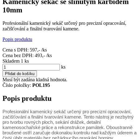
Kamenický sekáč se slinutým karbidem
10mm
Profesionální kamenický sekáč určený pro precizní opracování,
začišťování a finální tvarování kamene.
Popis produktu
Cena s DPH:
597,-
/ks
Cena bez DPH:
493,-
/ks
Skladem 1
ks
ks
Přidat do košíku
Musí být zadána kladná hodnota.
Číslo položky:
POL195
Popis produktu
Profesionální kamenický sekáč určený pro precizní opracování,
začišťování a finální tvarování kamene. Tento nástroj je nezbytný
pro tvorbu rovných ploch, sekání drážek, detailní
kamenosochařské práce a rekonstrukce památek. Oboustranně
broušené ostří zaručuje dokonalou kontrolu nad každým úderem a
čistý úběr materiálu bez nežádoucího praskání horniny.