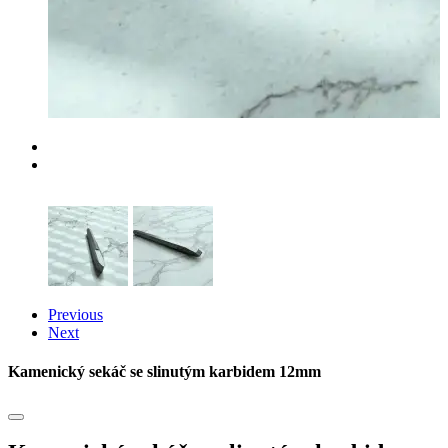
Previous
Next
Kamenický sekáč se slinutým karbidem 12mm