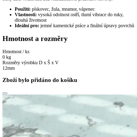
Použití:
pískovec, žula, mramor, vápenec
Vlastnosti:
vysoká odolnost ostří, tlumí vibrace do ruky,
dlouhá životnost
Ideální pro:
jemné kamenické práce a finální úpravy povrchů
Hmotnost a rozměry
Hmotnost / ks
0 kg
Rozměry výrobku D x Š x V
12mm
Zboží bylo přidáno do košíku