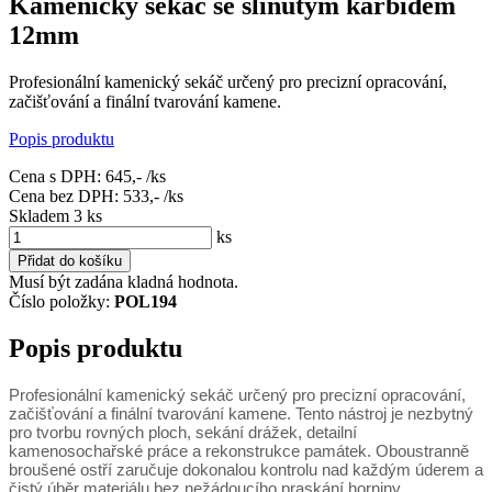
Kamenický sekáč se slinutým karbidem
12mm
Profesionální kamenický sekáč určený pro precizní opracování,
začišťování a finální tvarování kamene.
Popis produktu
Cena s DPH:
645,-
/ks
Cena bez DPH:
533,-
/ks
Skladem 3
ks
ks
Přidat do košíku
Musí být zadána kladná hodnota.
Číslo položky:
POL194
Popis produktu
Profesionální kamenický sekáč určený pro precizní opracování,
začišťování a finální tvarování kamene. Tento nástroj je nezbytný
pro tvorbu rovných ploch, sekání drážek, detailní
kamenosochařské práce a rekonstrukce památek. Oboustranně
broušené ostří zaručuje dokonalou kontrolu nad každým úderem a
čistý úběr materiálu bez nežádoucího praskání horniny.