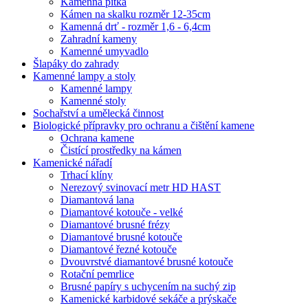
Kamenná pítka
Kámen na skalku rozměr 12-35cm
Kamenná drť - rozměr 1,6 - 6,4cm
Zahradní kameny
Kamenné umyvadlo
Šlapáky do zahrady
Kamenné lampy a stoly
Kamenné lampy
Kamenné stoly
Sochařství a umělecká činnost
Biologické přípravky pro ochranu a čištění kamene
Ochrana kamene
Čistící prostředky na kámen
Kamenické nářadí
Trhací klíny
Nerezový svinovací metr HD HAST
Diamantová lana
Diamantové kotouče - velké
Diamantové brusné frézy
Diamantové brusné kotouče
Diamantové řezné kotouče
Dvouvrstvé diamantové brusné kotouče
Rotační pemrlice
Brusné papíry s uchycením na suchý zip
Kamenické karbidové sekáče a prýskače