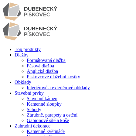
Top produkty
Dlažby
Formátovaná dlažba
Pásová dlažba
Anglická dlažba
Pískovcové dlažební kostky
Obklady
Interiérové a exteriérové obklady
Stavební prvky
Stavební kámen
Kamenné sloupky
Schody
Zárubně, parapety a ostění
Gabionové sítě a koše
Zahradní dekorace
Kamenné květináče