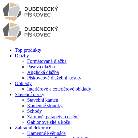
Top produkty
Dlažby
Formátovaná dlažba
Pásová dlažba
Anglická dlažba
Pískovcové dlažební kostky
Obklady
Interiérové a exteriérové obklady
Stavební prvky
Stavební kámen
Kamenné sloupky
Schody
Zárubně, parapety a ostění
Gabionové sítě a koše
Zahradní dekorace
Kamenné květináče