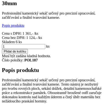
30mm
Profesionální kamenický sekáč určený pro precizní opracování,
začišťování a finální tvarování kamene.
Popis produktu
Cena s DPH:
1 361,-
/ks
Cena bez DPH:
1 124,-
/ks
Skladem 6
ks
ks
Přidat do košíku
Musí být zadána kladná hodnota.
Číslo položky:
POL187
Popis produktu
Profesionální kamenický sekáč určený pro precizní opracování,
začišťování a finální tvarování kamene. Tento nástroj je nezbytný
pro tvorbu rovných ploch, sekání drážek, detailní kamenosochařské
práce a rekonstrukce památek. Oboustranně broušené ostří zaručuje
dokonalou kontrolu nad každým úderem a čistý úběr materiálu bez
nežádoucího praskání horniny.