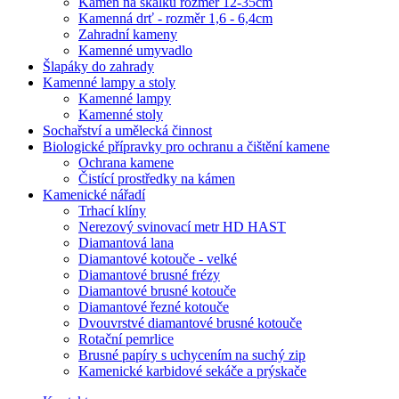
Kámen na skalku rozměr 12-35cm
Kamenná drť - rozměr 1,6 - 6,4cm
Zahradní kameny
Kamenné umyvadlo
Šlapáky do zahrady
Kamenné lampy a stoly
Kamenné lampy
Kamenné stoly
Sochařství a umělecká činnost
Biologické přípravky pro ochranu a čištění kamene
Ochrana kamene
Čistící prostředky na kámen
Kamenické nářadí
Trhací klíny
Nerezový svinovací metr HD HAST
Diamantová lana
Diamantové kotouče - velké
Diamantové brusné frézy
Diamantové brusné kotouče
Diamantové řezné kotouče
Dvouvrstvé diamantové brusné kotouče
Rotační pemrlice
Brusné papíry s uchycením na suchý zip
Kamenické karbidové sekáče a prýskače