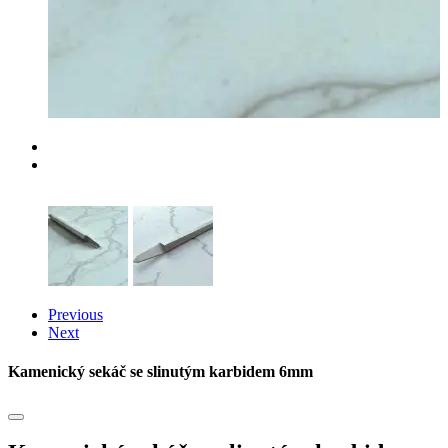
Previous
Next
Kamenický sekáč se slinutým karbidem 6mm