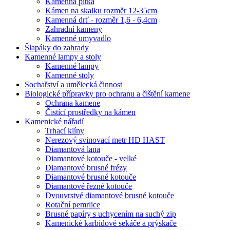
Kamenná pítka
Kámen na skalku rozměr 12-35cm
Kamenná drť - rozměr 1,6 - 6,4cm
Zahradní kameny
Kamenné umyvadlo
Šlapáky do zahrady
Kamenné lampy a stoly
Kamenné lampy
Kamenné stoly
Sochařství a umělecká činnost
Biologické přípravky pro ochranu a čištění kamene
Ochrana kamene
Čistící prostředky na kámen
Kamenické nářadí
Trhací klíny
Nerezový svinovací metr HD HAST
Diamantová lana
Diamantové kotouče - velké
Diamantové brusné frézy
Diamantové brusné kotouče
Diamantové řezné kotouče
Dvouvrstvé diamantové brusné kotouče
Rotační pemrlice
Brusné papíry s uchycením na suchý zip
Kamenické karbidové sekáče a prýskače