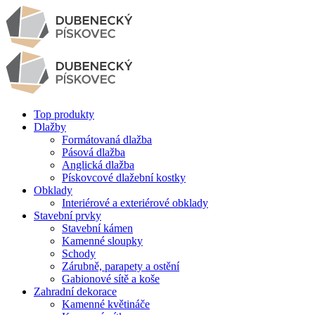
Top produkty
Dlažby
Formátovaná dlažba
Pásová dlažba
Anglická dlažba
Pískovcové dlažební kostky
Obklady
Interiérové a exteriérové obklady
Stavební prvky
Stavební kámen
Kamenné sloupky
Schody
Zárubně, parapety a ostění
Gabionové sítě a koše
Zahradní dekorace
Kamenné květináče