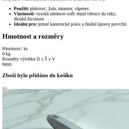
Použití:
pískovec, žula, mramor, vápenec
Vlastnosti:
vysoká odolnost ostří, tlumí vibrace do ruky,
dlouhá životnost
Ideální pro:
jemné kamenické práce a finální úpravy povrchů
Hmotnost a rozměry
Hmotnost / ks
0 kg
Rozměry výrobku D x Š x V
6mm
Zboží bylo přidáno do košíku