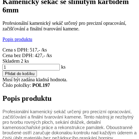
Kamenický sekáč se slinutým karbidem
6mm
Profesionální kamenický sekáč určený pro precizní opracování,
začišťování a finální tvarování kamene.
Popis produktu
Cena s DPH:
517,-
/ks
Cena bez DPH:
427,-
/ks
Skladem 2
ks
ks
Přidat do košíku
Musí být zadána kladná hodnota.
Číslo položky:
POL197
Popis produktu
Profesionální kamenický sekáč určený pro precizní opracování,
začišťování a finální tvarování kamene. Tento nástroj je nezbytný
pro tvorbu rovných ploch, sekání drážek, detailní
kamenosochařské práce a rekonstrukce památek. Oboustranně
broušené ostří zaručuje dokonalou kontrolu nad každým úderem a
čistý úběr materiálu bez nežádoucího praskání horniny.