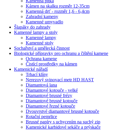
Kamenná pítka
Kámen na skalku rozměr 12-35cm
Kamenná drť - rozměr 1,6 - 6,4cm
Zahradní kameny
Kamenné umyvadlo
Šlapáky do zahrady
Kamenné lampy a stoly
Kamenné lampy
Kamenné stoly
Sochařství a umělecká činnost
Biologické přípravky pro ochranu a čištění kamene
Ochrana kamene
Čistící prostředky na kámen
Kamenické nářadí
Trhací klíny
Nerezový svinovací metr HD HAST
Diamantová lana
Diamantové kotouče - velké
Diamantové brusné frézy
Diamantové brusné kotouče
Diamantové řezné kotouče
Dvouvrstvé diamantové brusné kotouče
Rotační pemrlice
Brusné papíry s uchycením na suchý zip
Kamenické karbidové sekáče a prýskače