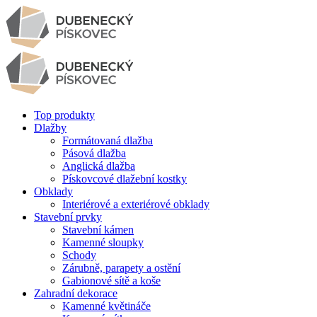
Top produkty
Dlažby
Formátovaná dlažba
Pásová dlažba
Anglická dlažba
Pískovcové dlažební kostky
Obklady
Interiérové a exteriérové obklady
Stavební prvky
Stavební kámen
Kamenné sloupky
Schody
Zárubně, parapety a ostění
Gabionové sítě a koše
Zahradní dekorace
Kamenné květináče