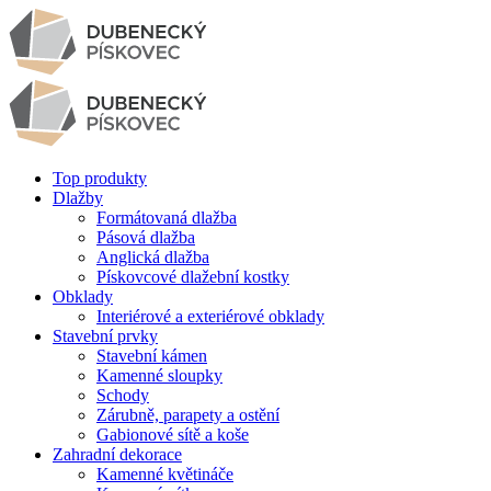
Top produkty
Dlažby
Formátovaná dlažba
Pásová dlažba
Anglická dlažba
Pískovcové dlažební kostky
Obklady
Interiérové a exteriérové obklady
Stavební prvky
Stavební kámen
Kamenné sloupky
Schody
Zárubně, parapety a ostění
Gabionové sítě a koše
Zahradní dekorace
Kamenné květináče