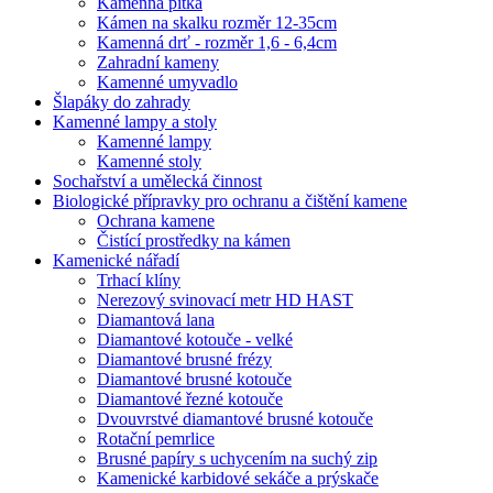
Kamenná pítka
Kámen na skalku rozměr 12-35cm
Kamenná drť - rozměr 1,6 - 6,4cm
Zahradní kameny
Kamenné umyvadlo
Šlapáky do zahrady
Kamenné lampy a stoly
Kamenné lampy
Kamenné stoly
Sochařství a umělecká činnost
Biologické přípravky pro ochranu a čištění kamene
Ochrana kamene
Čistící prostředky na kámen
Kamenické nářadí
Trhací klíny
Nerezový svinovací metr HD HAST
Diamantová lana
Diamantové kotouče - velké
Diamantové brusné frézy
Diamantové brusné kotouče
Diamantové řezné kotouče
Dvouvrstvé diamantové brusné kotouče
Rotační pemrlice
Brusné papíry s uchycením na suchý zip
Kamenické karbidové sekáče a prýskače