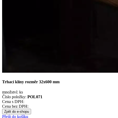
Trhací klíny rozměr 32x600 mm
množství:
ks
Číslo položky:
POL071
Cena s DPH:
Cena bez DPH:
Zpět do e-shopu
Přejít do košíku