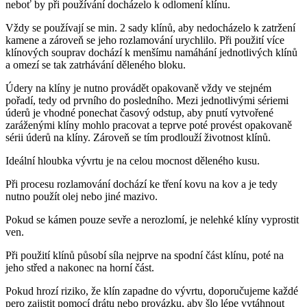
neboť by při používání docházelo k odlomení klínu.
Vždy se používají se min. 2 sady klínů, aby nedocházelo k zatržení
kamene a zároveň se jeho rozlamování urychlilo. Při použití více
klínových souprav dochází k menšímu namáhání jednotlivých klínů
a omezí se tak zatrhávání děleného bloku.
Údery na klíny je nutno provádět opakovaně vždy ve stejném
pořadí, tedy od prvního do posledního. Mezi jednotlivými sériemi
úderů je vhodné ponechat časový odstup, aby pnutí vytvořené
zaráženými klíny mohlo pracovat a teprve poté provést opakovaně
sérii úderů na klíny. Zároveň se tím prodlouží životnost klínů.
Ideální hloubka vývrtu je na celou mocnost děleného kusu.
Při procesu rozlamování dochází ke tření kovu na kov a je tedy
nutno použít olej nebo jiné mazivo.
Pokud se kámen pouze sevře a nerozlomí, je nelehké klíny vyprostit
ven.
Při použití klínů působí síla nejprve na spodní část klínu, poté na
jeho střed a nakonec na horní část.
Pokud hrozí riziko, že klín zapadne do vývrtu, doporučujeme každé
pero zajistit pomocí drátu nebo provázku, aby šlo lépe vytáhnout