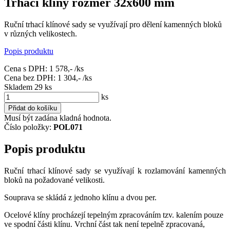
Trhací klíny rozměr 32x600 mm
Ruční trhací klínové sady se využívají pro dělení kamenných bloků
v různých velikostech.
Popis produktu
Cena s DPH:
1 578,-
/ks
Cena bez DPH:
1 304,-
/ks
Skladem 29
ks
ks
Přidat do košíku
Musí být zadána kladná hodnota.
Číslo položky:
POL071
Popis produktu
Ruční trhací klínové sady se využívají k rozlamování kamenných
bloků na požadované velikosti.
Souprava se skládá z jednoho klínu a dvou per.
Ocelové klíny procházejí tepelným zpracováním tzv. kalením pouze
ve spodní části klínu. Vrchní část tak není tepelně zpracovaná,