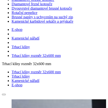
Diamantové řezné kotouče
Dvouvrstvé diamantové brusné kotouče
Rotační pemrlice
Brusné papíry s uchycením na suchý zip
Kamenické karbidové sekáče a prýskače
E-shop
Kamenické nářadí
Trhací klíny
Trhací klíny rozměr 32x600 mm
Trhací klíny rozměr 32x600 mm
Trhací klíny rozměr 32x600 mm
Trhací klíny
Kamenické nářadí
E-shop