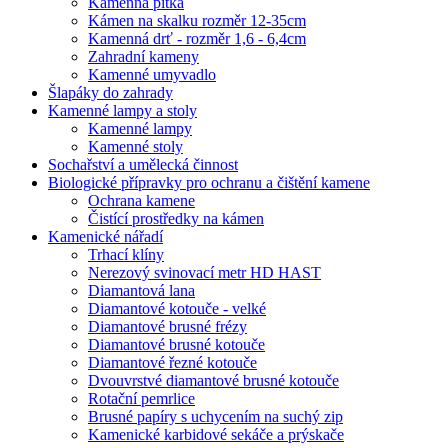
Kamenná pítka
Kámen na skalku rozměr 12-35cm
Kamenná drť - rozměr 1,6 - 6,4cm
Zahradní kameny
Kamenné umyvadlo
Šlapáky do zahrady
Kamenné lampy a stoly
Kamenné lampy
Kamenné stoly
Sochařství a umělecká činnost
Biologické přípravky pro ochranu a čištění kamene
Ochrana kamene
Čistící prostředky na kámen
Kamenické nářadí
Trhací klíny
Nerezový svinovací metr HD HAST
Diamantová lana
Diamantové kotouče - velké
Diamantové brusné frézy
Diamantové brusné kotouče
Diamantové řezné kotouče
Dvouvrstvé diamantové brusné kotouče
Rotační pemrlice
Brusné papíry s uchycením na suchý zip
Kamenické karbidové sekáče a prýskače