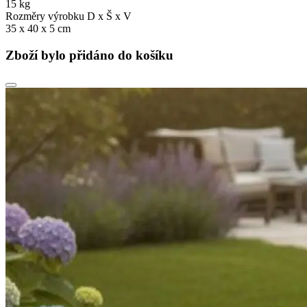
15 kg
Rozměry výrobku D x Š x V
35 x 40 x 5 cm
Zboží bylo přidáno do košíku