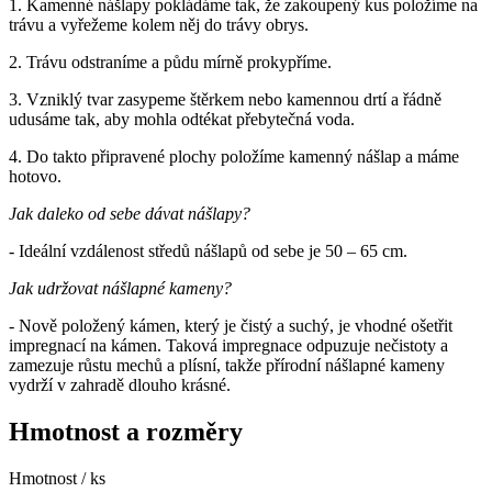
1. Kamenné nášlapy pokládáme tak, že zakoupený kus položíme na
trávu a vyřežeme kolem něj do trávy obrys.
2. Trávu odstraníme a půdu mírně prokypříme.
3. Vzniklý tvar zasypeme štěrkem nebo kamennou drtí a řádně
udusáme tak, aby mohla odtékat přebytečná voda.
4. Do takto připravené plochy položíme kamenný nášlap a máme
hotovo.
Jak daleko od sebe dávat nášlapy?
- Ideální vzdálenost středů nášlapů od sebe je 50 – 65 cm.
Jak udržovat nášlapné kameny?
- Nově položený kámen, který je čistý a suchý, je vhodné ošetřit
impregnací na kámen. Taková impregnace odpuzuje nečistoty a
zamezuje růstu mechů a plísní, takže přírodní nášlapné kameny
vydrží v zahradě dlouho krásné.
Hmotnost a rozměry
Hmotnost / ks