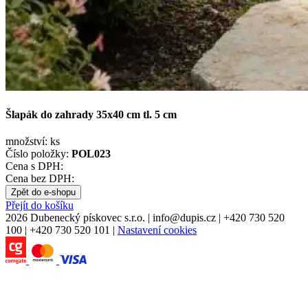
Šlapák do zahrady 35x40 cm tl. 5 cm
množství:
ks
Číslo položky:
POL023
Cena s DPH:
Cena bez DPH:
Zpět do e-shopu
Přejít do košíku
2026 Dubenecký pískovec s.r.o.
|
info
@
dupis.cz
|
+420 730 520
100
|
+420 730 520 101
|
Nastavení cookies