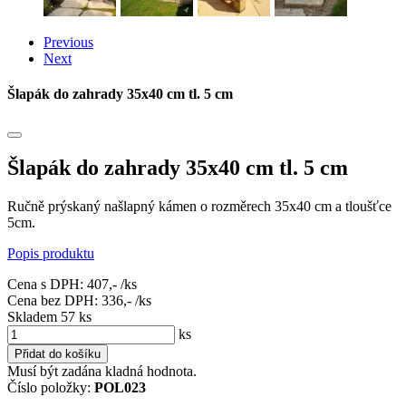
Previous
Next
Šlapák do zahrady 35x40 cm tl. 5 cm
Šlapák do zahrady 35x40 cm tl. 5 cm
Ručně prýskaný našlapný kámen o rozměrech 35x40 cm a tloušťce
5cm.
Popis produktu
Cena s DPH:
407,-
/ks
Cena bez DPH:
336,-
/ks
Skladem 57
ks
ks
Přidat do košíku
Musí být zadána kladná hodnota.
Číslo položky:
POL023