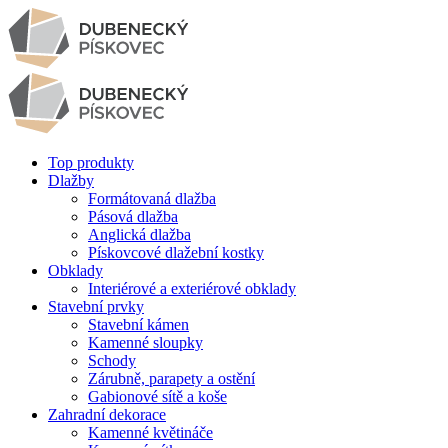
Top produkty
Dlažby
Formátovaná dlažba
Pásová dlažba
Anglická dlažba
Pískovcové dlažební kostky
Obklady
Interiérové a exteriérové obklady
Stavební prvky
Stavební kámen
Kamenné sloupky
Schody
Zárubně, parapety a ostění
Gabionové sítě a koše
Zahradní dekorace
Kamenné květináče