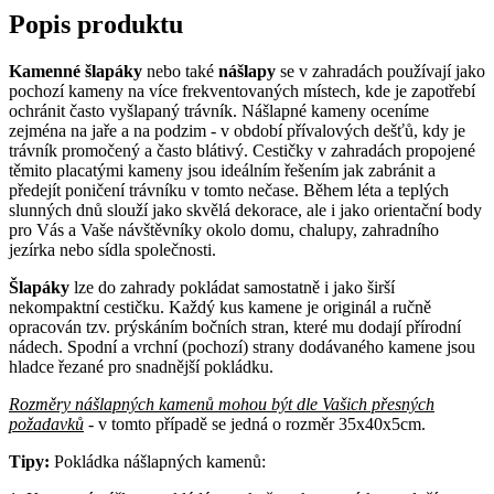
Popis produktu
Kamenné šlapáky
nebo také
nášlapy
se v zahradách používají jako
pochozí kameny na více frekventovaných místech, kde je zapotřebí
ochránit často vyšlapaný trávník. Nášlapné kameny oceníme
zejména na jaře a na podzim - v období přívalových dešťů, kdy je
trávník promočený a často blátivý. Cestičky v zahradách propojené
těmito placatými kameny jsou ideálním řešením jak zabránit a
předejít poničení trávníku v tomto nečase. Během léta a teplých
slunných dnů slouží jako skvělá dekorace, ale i jako orientační body
pro Vás a Vaše návštěvníky okolo domu, chalupy, zahradního
jezírka nebo sídla společnosti.
Šlapáky
lze do zahrady pokládat samostatně i jako širší
nekompaktní cestičku. Každý kus kamene je originál a ručně
opracován tzv. prýskáním bočních stran, které mu dodají přírodní
nádech. Spodní a vrchní (pochozí) strany dodávaného kamene jsou
hladce řezané pro snadnější pokládku.
Rozměry nášlapných kamenů mohou být dle Vašich přesných
požadavků
- v tomto případě se jedná o rozměr 35x40x5cm.
Tipy:
Pokládka nášlapných kamenů: