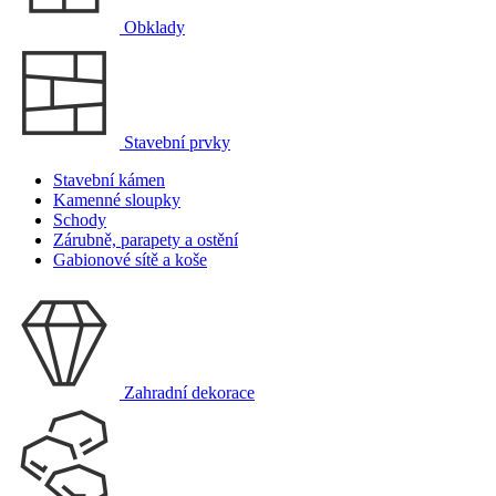
Obklady
Stavební prvky
Stavební kámen
Kamenné sloupky
Schody
Zárubně, parapety a ostění
Gabionové sítě a koše
Zahradní dekorace