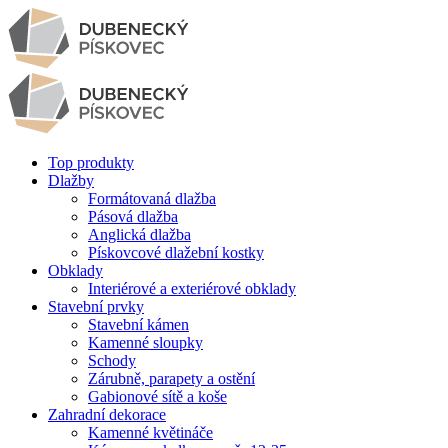
Top produkty
Dlažby
Formátovaná dlažba
Pásová dlažba
Anglická dlažba
Pískovcové dlažební kostky
Obklady
Interiérové a exteriérové obklady
Stavební prvky
Stavební kámen
Kamenné sloupky
Schody
Zárubně, parapety a ostění
Gabionové sítě a koše
Zahradní dekorace
Kamenné květináče