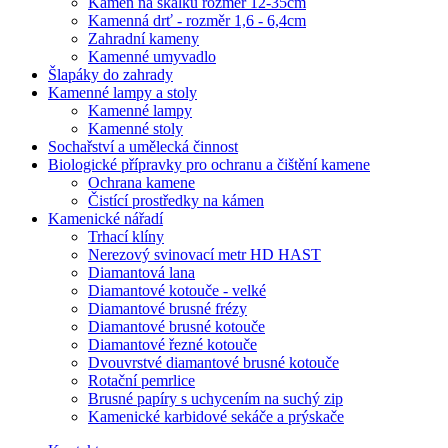
Kámen na skalku rozměr 12-35cm
Kamenná drť - rozměr 1,6 - 6,4cm
Zahradní kameny
Kamenné umyvadlo
Šlapáky do zahrady
Kamenné lampy a stoly
Kamenné lampy
Kamenné stoly
Sochařství a umělecká činnost
Biologické přípravky pro ochranu a čištění kamene
Ochrana kamene
Čistící prostředky na kámen
Kamenické nářadí
Trhací klíny
Nerezový svinovací metr HD HAST
Diamantová lana
Diamantové kotouče - velké
Diamantové brusné frézy
Diamantové brusné kotouče
Diamantové řezné kotouče
Dvouvrstvé diamantové brusné kotouče
Rotační pemrlice
Brusné papíry s uchycením na suchý zip
Kamenické karbidové sekáče a prýskače