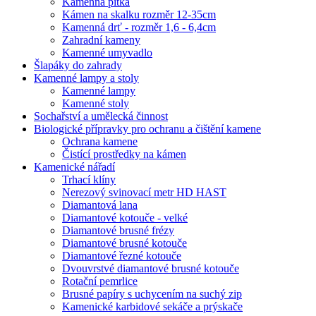
Kamenná pítka
Kámen na skalku rozměr 12-35cm
Kamenná drť - rozměr 1,6 - 6,4cm
Zahradní kameny
Kamenné umyvadlo
Šlapáky do zahrady
Kamenné lampy a stoly
Kamenné lampy
Kamenné stoly
Sochařství a umělecká činnost
Biologické přípravky pro ochranu a čištění kamene
Ochrana kamene
Čistící prostředky na kámen
Kamenické nářadí
Trhací klíny
Nerezový svinovací metr HD HAST
Diamantová lana
Diamantové kotouče - velké
Diamantové brusné frézy
Diamantové brusné kotouče
Diamantové řezné kotouče
Dvouvrstvé diamantové brusné kotouče
Rotační pemrlice
Brusné papíry s uchycením na suchý zip
Kamenické karbidové sekáče a prýskače