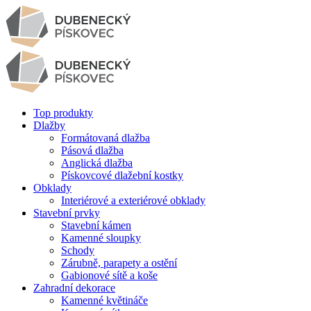
Top produkty
Dlažby
Formátovaná dlažba
Pásová dlažba
Anglická dlažba
Pískovcové dlažební kostky
Obklady
Interiérové a exteriérové obklady
Stavební prvky
Stavební kámen
Kamenné sloupky
Schody
Zárubně, parapety a ostění
Gabionové sítě a koše
Zahradní dekorace
Kamenné květináče