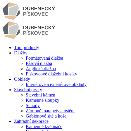
Top produkty
Dlažby
Formátovaná dlažba
Pásová dlažba
Anglická dlažba
Pískovcové dlažební kostky
Obklady
Interiérové a exteriérové obklady
Stavební prvky
Stavební kámen
Kamenné sloupky
Schody
Zárubně, parapety a ostění
Gabionové sítě a koše
Zahradní dekorace
Kamenné květináče