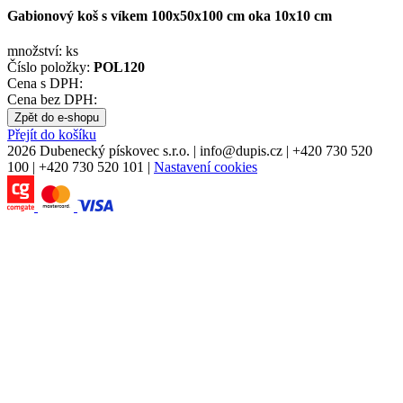
Gabionový koš s víkem 100x50x100 cm oka 10x10 cm
množství:
ks
Číslo položky:
POL120
Cena s DPH:
Cena bez DPH:
Zpět do e-shopu
Přejít do košíku
2026 Dubenecký pískovec s.r.o.
|
info
@
dupis.cz
|
+420 730 520
100
|
+420 730 520 101
|
Nastavení cookies