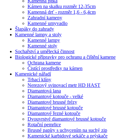
Kamenná pítka
Kámen na skalku rozměr 12-35cm
Kamenná drť - rozměr 1,6 - 6,4cm
Zahradní kameny
Kamenné umyvadlo
Šlapáky do zahrady
Kamenné lampy a stoly
Kamenné lampy
Kamenné stoly
Sochařství a umělecká činnost
Biologické přípravky pro ochranu a čištění kamene
Ochrana kamene
Čistící prostředky na kámen
Kamenické nářadí
Trhací klíny
Nerezový svinovací metr HD HAST
Diamantová lana
Diamantové kotouče - velké
Diamantové brusné frézy
Diamantové brusné kotouče
Diamantové řezné kotouče
Dvouvrstvé diamantové brusné kotouče
Rotační pemrlice
Brusné papíry s uchycením na suchý zip
Kamenické karbidové sekáče a prýskače