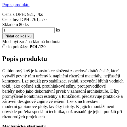
Popis produktu
Cena s DPH:
921,-
/ks
Cena bez DPH:
761,-
/ks
Skladem 80
ks
ks
Přidat do košíku
Musí být zadána kladná hodnota.
Číslo položky:
POL120
Popis produktu
Gabionový koš je konstrukce složená z ocelové drátěné sítě, která
vytváří pevný rám určený k naplnění různými materiály, nejčastěji
kamenem. Lze použít pro stabilizaci svahů, zpevnění břehů vodních
toků, jako opěrné zdi, protihlukové stěny, protipovodňové
bariéry nebo jako dekorativní prvek v zahradní architektuře. Díky
promyšlené kombinaci estetiky a funkčnosti představuje praktické a
zároveň designově zajímavé řešení. Lze z nich sestavit
moderní gabionové ploty, lavičky i stoly. K jejich montáži není
obvykle potřeba speciální technika, což usnadňuje jejich použití při
různorodých projektech.
Mechanické vlastnosti: