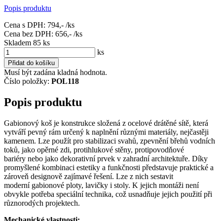
Popis produktu
Cena s DPH:
794,-
/ks
Cena bez DPH:
656,-
/ks
Skladem 85
ks
ks
Přidat do košíku
Musí být zadána kladná hodnota.
Číslo položky:
POL118
Popis produktu
Gabionový koš je konstrukce složená z ocelové drátěné sítě, která
vytváří pevný rám určený k naplnění různými materiály, nejčastěji
kamenem. Lze použít pro stabilizaci svahů, zpevnění břehů vodních
toků, jako opěrné zdi, protihlukové stěny, protipovodňové
bariéry nebo jako dekorativní prvek v zahradní architektuře. Díky
promyšlené kombinaci estetiky a funkčnosti představuje praktické a
zároveň designově zajímavé řešení. Lze z nich sestavit
moderní gabionové ploty, lavičky i stoly. K jejich montáži není
obvykle potřeba speciální technika, což usnadňuje jejich použití při
různorodých projektech.
Mechanické vlastnosti: