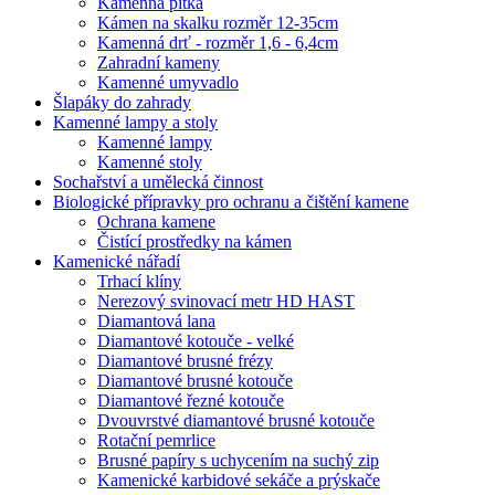
Kamenná pítka
Kámen na skalku rozměr 12-35cm
Kamenná drť - rozměr 1,6 - 6,4cm
Zahradní kameny
Kamenné umyvadlo
Šlapáky do zahrady
Kamenné lampy a stoly
Kamenné lampy
Kamenné stoly
Sochařství a umělecká činnost
Biologické přípravky pro ochranu a čištění kamene
Ochrana kamene
Čistící prostředky na kámen
Kamenické nářadí
Trhací klíny
Nerezový svinovací metr HD HAST
Diamantová lana
Diamantové kotouče - velké
Diamantové brusné frézy
Diamantové brusné kotouče
Diamantové řezné kotouče
Dvouvrstvé diamantové brusné kotouče
Rotační pemrlice
Brusné papíry s uchycením na suchý zip
Kamenické karbidové sekáče a prýskače