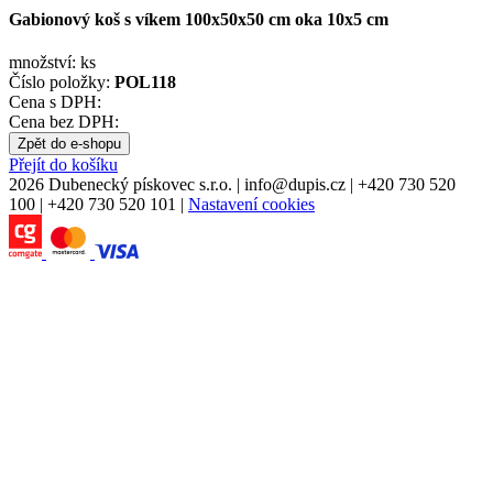
Gabionový koš s víkem 100x50x50 cm oka 10x5 cm
množství:
ks
Číslo položky:
POL118
Cena s DPH:
Cena bez DPH:
Zpět do e-shopu
Přejít do košíku
2026 Dubenecký pískovec s.r.o.
|
info
@
dupis.cz
|
+420 730 520
100
|
+420 730 520 101
|
Nastavení cookies