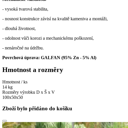
- vysoká tvarová stabilita,
- nosnost konstrukce závisí na kvalitě kameniva a montáži,
- dlouhá životnost,
- odolnost vůči korozi a mechanickému poškození,
- nenáročné na údržbu.
Povrchová úprava: GALFAN (95% Zn - 5% Al)
Hmotnost a rozměry
Hmotnost / ks
14 kg
Rozměry výrobku D x Š x V
100x50x50
Zboží bylo přidáno do košíku