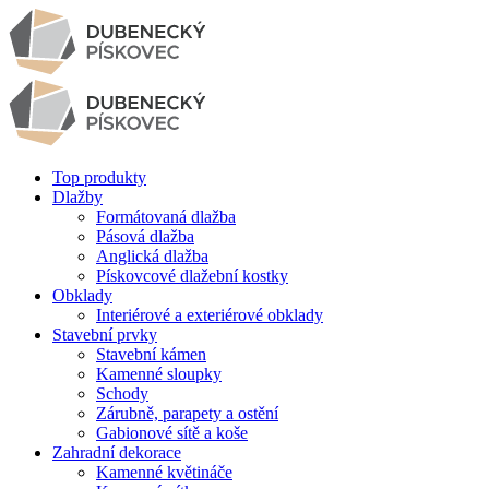
Top produkty
Dlažby
Formátovaná dlažba
Pásová dlažba
Anglická dlažba
Pískovcové dlažební kostky
Obklady
Interiérové a exteriérové obklady
Stavební prvky
Stavební kámen
Kamenné sloupky
Schody
Zárubně, parapety a ostění
Gabionové sítě a koše
Zahradní dekorace
Kamenné květináče