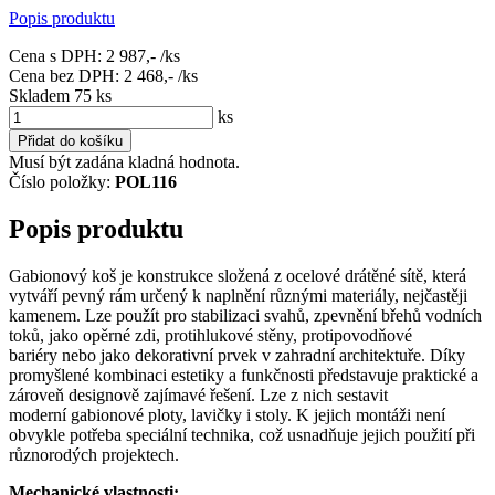
Popis produktu
Cena s DPH:
2 987,-
/ks
Cena bez DPH:
2 468,-
/ks
Skladem 75
ks
ks
Přidat do košíku
Musí být zadána kladná hodnota.
Číslo položky:
POL116
Popis produktu
Gabionový koš je konstrukce složená z ocelové drátěné sítě, která
vytváří pevný rám určený k naplnění různými materiály, nejčastěji
kamenem. Lze použít pro stabilizaci svahů, zpevnění břehů vodních
toků, jako opěrné zdi, protihlukové stěny, protipovodňové
bariéry nebo jako dekorativní prvek v zahradní architektuře. Díky
promyšlené kombinaci estetiky a funkčnosti představuje praktické a
zároveň designově zajímavé řešení. Lze z nich sestavit
moderní gabionové ploty, lavičky i stoly. K jejich montáži není
obvykle potřeba speciální technika, což usnadňuje jejich použití při
různorodých projektech.
Mechanické vlastnosti: