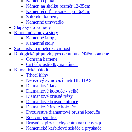
Kamenná pítka
Kámen na skalku rozměr 12-35cm
Kamenná drť - rozměr 1,6 - 6,4cm
Zahradní kameny
Kamenné umyvadlo
Šlapáky do zahrady
Kamenné lampy a stoly
Kamenné lampy
Kamenné stoly
Sochařství a umělecká činnost
Biologické přípravky pro ochranu a čištění kamene
Ochrana kamene
Čistící prostředky na kámen
Kamenické nářadí
Trhací klíny
Nerezový svinovací metr HD HAST
Diamantová lana
Diamantové kotouče - velké
Diamantové brusné frézy
Diamantové brusné kotouče
Diamantové řezné kotouče
Dvouvrstvé diamantové brusné kotouče
Rotační pemrlice
Brusné papíry s uchycením na suchý zip
Kamenické karbidové sekáče a prýskače