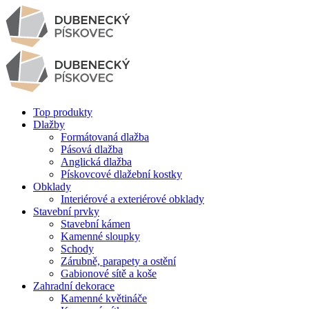
Top produkty
Dlažby
Formátovaná dlažba
Pásová dlažba
Anglická dlažba
Pískovcové dlažební kostky
Obklady
Interiérové a exteriérové obklady
Stavební prvky
Stavební kámen
Kamenné sloupky
Schody
Zárubně, parapety a ostění
Gabionové sítě a koše
Zahradní dekorace
Kamenné květináče