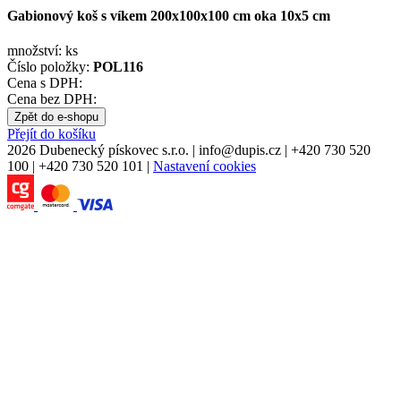
Gabionový koš s víkem 200x100x100 cm oka 10x5 cm
množství:
ks
Číslo položky:
POL116
Cena s DPH:
Cena bez DPH:
Zpět do e-shopu
Přejít do košíku
2026 Dubenecký pískovec s.r.o.
|
info
@
dupis.cz
|
+420 730 520
100
|
+420 730 520 101
|
Nastavení cookies