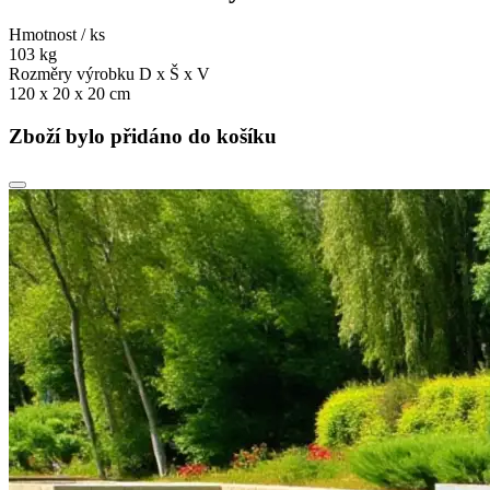
Hmotnost / ks
103 kg
Rozměry výrobku D x Š x V
120 x 20 x 20 cm
Zboží bylo přidáno do košíku