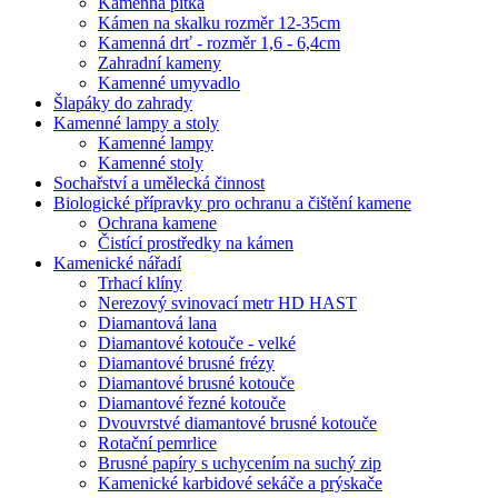
Kamenná pítka
Kámen na skalku rozměr 12-35cm
Kamenná drť - rozměr 1,6 - 6,4cm
Zahradní kameny
Kamenné umyvadlo
Šlapáky do zahrady
Kamenné lampy a stoly
Kamenné lampy
Kamenné stoly
Sochařství a umělecká činnost
Biologické přípravky pro ochranu a čištění kamene
Ochrana kamene
Čistící prostředky na kámen
Kamenické nářadí
Trhací klíny
Nerezový svinovací metr HD HAST
Diamantová lana
Diamantové kotouče - velké
Diamantové brusné frézy
Diamantové brusné kotouče
Diamantové řezné kotouče
Dvouvrstvé diamantové brusné kotouče
Rotační pemrlice
Brusné papíry s uchycením na suchý zip
Kamenické karbidové sekáče a prýskače