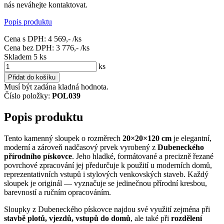
nás neváhejte kontaktovat.
Popis produktu
Cena s DPH:
4 569,-
/ks
Cena bez DPH:
3 776,-
/ks
Skladem 5
ks
ks
Přidat do košíku
Musí být zadána kladná hodnota.
Číslo položky:
POL039
Popis produktu
Tento kamenný sloupek o rozměrech
20×20×120 cm
je elegantní,
moderní a zároveň nadčasový prvek vyrobený z
Dubeneckého
přírodního pískovce
. Jeho hladké, formátované a precizně řezané
povrchové zpracování jej předurčuje k použití u moderních domů,
reprezentativních vstupů i stylových venkovských staveb. Každý
sloupek je originál — vyznačuje se jedinečnou přírodní kresbou,
barevností a ručním opracováním.
Sloupky z Dubeneckého pískovce najdou své využití zejména při
stavbě plotů, vjezdů, vstupů do domů
, ale také při
rozdělení