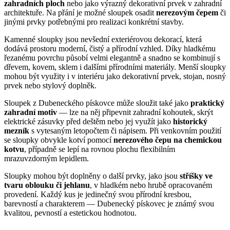
zahradních ploch
nebo jako výrazný dekorativní prvek v zahradní
architektuře. Na přání je možné sloupek osadit
nerezovým čepem
či
jinými prvky potřebnými pro realizaci konkrétní stavby.
Kamenné sloupky jsou nevšední exteriérovou dekorací, která
dodává prostoru moderní, čistý a přírodní vzhled. Díky hladkému
řezanému povrchu působí velmi elegantně a snadno se kombinují s
dřevem, kovem, sklem i dalšími přírodními materiály. Menší sloupky
mohou být využity i v interiéru jako dekorativní prvek, stojan, nosný
prvek nebo stylový doplněk.
Sloupek z Dubeneckého pískovce může sloužit také jako
praktický
zahradní motiv
— lze na něj připevnit zahradní kohoutek, skrýt
elektrické zásuvky před deštěm nebo jej využít jako
historický
mezník
s vytesaným letopočtem či nápisem. Při venkovním použití
se sloupky obvykle kotví pomocí
nerezového čepu na chemickou
kotvu
, případně se lepí na rovnou plochu flexibilním
mrazuvzdorným lepidlem.
Sloupky mohou být doplněny o další prvky, jako jsou
stříšky ve
tvaru oblouku či jehlanu
, v hladkém nebo hrubě opracovaném
provedení. Každý kus je jedinečný svou přírodní kresbou,
barevností a charakterem — Dubenecký pískovec je známý svou
kvalitou, pevností a estetickou hodnotou.