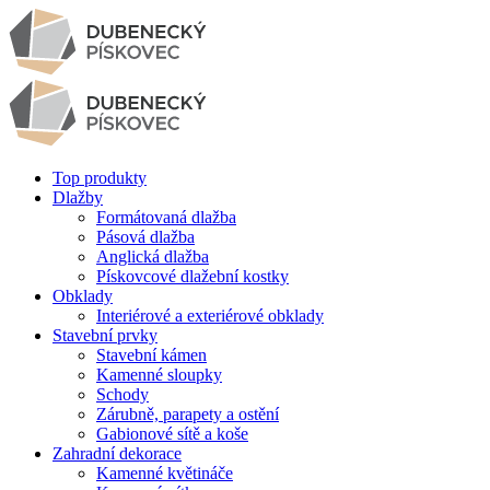
Top produkty
Dlažby
Formátovaná dlažba
Pásová dlažba
Anglická dlažba
Pískovcové dlažební kostky
Obklady
Interiérové a exteriérové obklady
Stavební prvky
Stavební kámen
Kamenné sloupky
Schody
Zárubně, parapety a ostění
Gabionové sítě a koše
Zahradní dekorace
Kamenné květináče