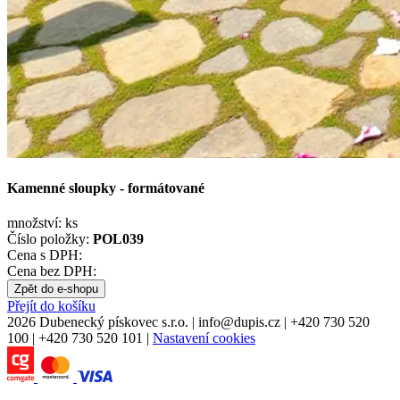
Kamenné sloupky - formátované
množství:
ks
Číslo položky:
POL039
Cena s DPH:
Cena bez DPH:
Zpět do e-shopu
Přejít do košíku
2026 Dubenecký pískovec s.r.o.
|
info
@
dupis.cz
|
+420 730 520
100
|
+420 730 520 101
|
Nastavení cookies