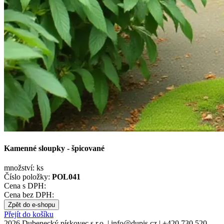
Kamenné sloupky - špicované
množství:
ks
Číslo položky:
POL041
Cena s DPH:
Cena bez DPH:
Zpět do e-shopu
Přejít do košíku
2026 Dubenecký pískovec s.r.o.
|
info
@
dupis.cz
|
+420 730 520