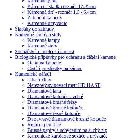
Kamenná pítka
Kámen na skalku rozměr 12-35cm
Kamenná drť - rozměr 1,6 - 6,4cm
Zahradní kameny
Kamenné umyvadlo
Šlapáky do zahrady
Kamenné lampy a stoly
Kamenné lampy
Kamenné stoly
Sochařství a umělecká činnost
Biologické přípravky pro ochranu a čištění kamene
Ochrana kamene
Čistící prostředky na kámen
Kamenické nářadí
Trhací klíny
Nerezový svinovací metr HD HAST
Diamantová lana
Diamantové kotouče - velké
Diamantové brusné frézy
Diamantové brusné kotouče
Diamantové řezné kotouče
Dvouvrstvé diamantové brusné kotouče
Rotační pemrlice
Brusné papíry s uchycením na suchý zip
Kamenické karbidové sekáče a prýskače