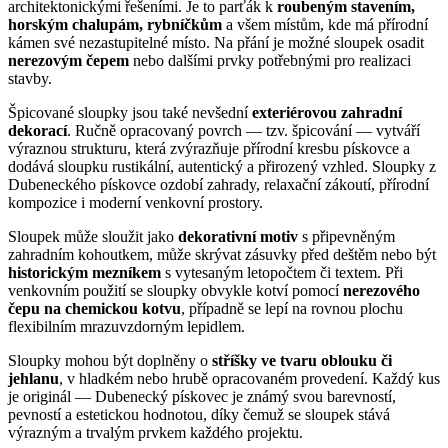
architektonickými řešeními. Je to parťák k
roubeným stavením,
horským chalupám, rybníčkům
a všem místům, kde má přírodní
kámen své nezastupitelné místo. Na přání je možné sloupek osadit
nerezovým čepem
nebo dalšími prvky potřebnými pro realizaci
stavby.
Špicované sloupky jsou také nevšední
exteriérovou zahradní
dekorací
. Ručně opracovaný povrch — tzv. špicování — vytváří
výraznou strukturu, která zvýrazňuje přírodní kresbu pískovce a
dodává sloupku rustikální, autentický a přirozený vzhled. Sloupky z
Dubeneckého pískovce ozdobí zahrady, relaxační zákoutí, přírodní
kompozice i moderní venkovní prostory.
Sloupek může sloužit jako
dekorativní motiv
s připevněným
zahradním kohoutkem, může skrývat zásuvky před deštěm nebo být
historickým mezníkem
s vytesaným letopočtem či textem. Při
venkovním použití se sloupky obvykle kotví pomocí
nerezového
čepu na chemickou kotvu
, případně se lepí na rovnou plochu
flexibilním mrazuvzdorným lepidlem.
Sloupky mohou být doplněny o
stříšky ve tvaru oblouku či
jehlanu
, v hladkém nebo hrubě opracovaném provedení. Každý kus
je originál — Dubenecký pískovec je známý svou barevností,
pevností a estetickou hodnotou, díky čemuž se sloupek stává
výrazným a trvalým prvkem každého projektu.