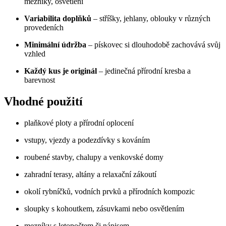
mezníky, osvětlení
Variabilita doplňků
– stříšky, jehlany, oblouky v různých
provedeních
Minimální údržba
– pískovec si dlouhodobě zachovává svůj
vzhled
Každý kus je originál
– jedinečná přírodní kresba a
barevnost
Vhodné použití
plaňkové ploty a přírodní oplocení
vstupy, vjezdy a podezdívky s kováním
roubené stavby, chalupy a venkovské domy
zahradní terasy, altány a relaxační zákoutí
okolí rybníčků, vodních prvků a přírodních kompozic
sloupky s kohoutkem, zásuvkami nebo osvětlením
mezníky s letopočtem či nápisem