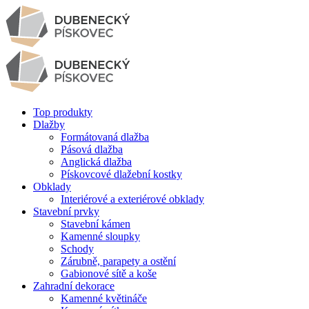
Top produkty
Dlažby
Formátovaná dlažba
Pásová dlažba
Anglická dlažba
Pískovcové dlažební kostky
Obklady
Interiérové a exteriérové obklady
Stavební prvky
Stavební kámen
Kamenné sloupky
Schody
Zárubně, parapety a ostění
Gabionové sítě a koše
Zahradní dekorace
Kamenné květináče