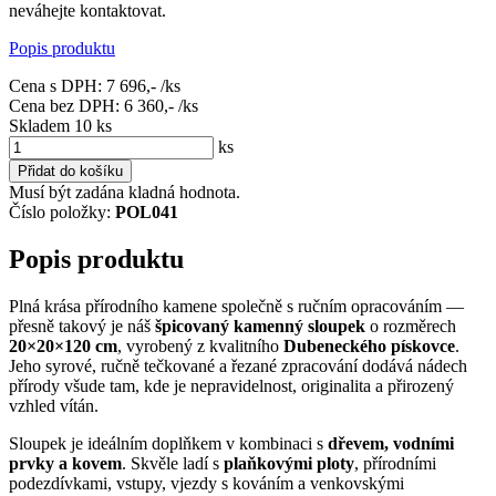
neváhejte kontaktovat.
Popis produktu
Cena s DPH:
7 696,-
/ks
Cena bez DPH:
6 360,-
/ks
Skladem 10
ks
ks
Přidat do košíku
Musí být zadána kladná hodnota.
Číslo položky:
POL041
Popis produktu
Plná krása přírodního kamene společně s ručním opracováním —
přesně takový je náš
špicovaný kamenný sloupek
o rozměrech
20×20×120 cm
, vyrobený z kvalitního
Dubeneckého pískovce
.
Jeho syrové, ručně tečkované a řezané zpracování dodává nádech
přírody všude tam, kde je nepravidelnost, originalita a přirozený
vzhled vítán.
Sloupek je ideálním doplňkem v kombinaci s
dřevem, vodními
prvky a kovem
. Skvěle ladí s
plaňkovými ploty
, přírodními
podezdívkami, vstupy, vjezdy s kováním a venkovskými