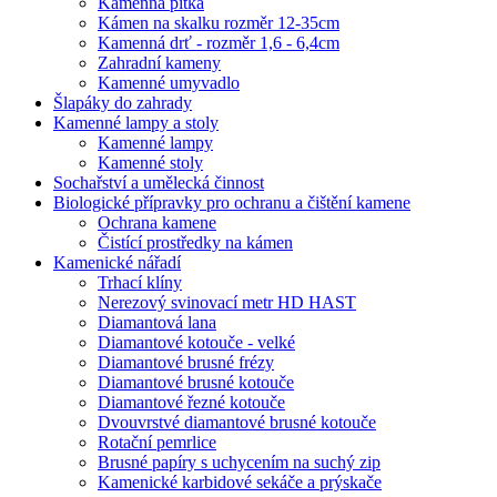
Kamenná pítka
Kámen na skalku rozměr 12-35cm
Kamenná drť - rozměr 1,6 - 6,4cm
Zahradní kameny
Kamenné umyvadlo
Šlapáky do zahrady
Kamenné lampy a stoly
Kamenné lampy
Kamenné stoly
Sochařství a umělecká činnost
Biologické přípravky pro ochranu a čištění kamene
Ochrana kamene
Čistící prostředky na kámen
Kamenické nářadí
Trhací klíny
Nerezový svinovací metr HD HAST
Diamantová lana
Diamantové kotouče - velké
Diamantové brusné frézy
Diamantové brusné kotouče
Diamantové řezné kotouče
Dvouvrstvé diamantové brusné kotouče
Rotační pemrlice
Brusné papíry s uchycením na suchý zip
Kamenické karbidové sekáče a prýskače