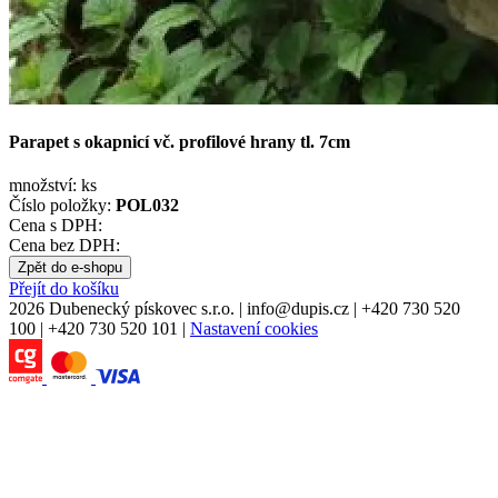
Parapet s okapnicí vč. profilové hrany tl. 7cm
množství:
ks
Číslo položky:
POL032
Cena s DPH:
Cena bez DPH:
Zpět do e-shopu
Přejít do košíku
2026 Dubenecký pískovec s.r.o.
|
info
@
dupis.cz
|
+420 730 520
100
|
+420 730 520 101
|
Nastavení cookies