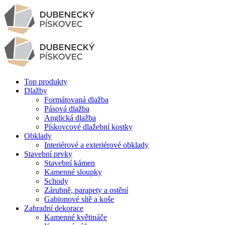
Top produkty
Dlažby
Formátovaná dlažba
Pásová dlažba
Anglická dlažba
Pískovcové dlažební kostky
Obklady
Interiérové a exteriérové obklady
Stavební prvky
Stavební kámen
Kamenné sloupky
Schody
Zárubně, parapety a ostění
Gabionové sítě a koše
Zahradní dekorace
Kamenné květináče