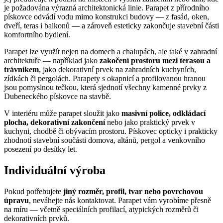
je požadována výrazná architektonická linie. Parapet z přírodního
pískovce odvádí vodu mimo konstrukci budovy — z fasád, oken,
dveří, teras i balkonů — a zároveň esteticky zakončuje stavební části
komfortního bydlení.
Parapet lze využít nejen na domech a chalupách, ale také v zahradní
architektuře — například jako
zakočení prostoru mezi terasou a
trávníkem
, jako dekorativní prvek na zahradních kuchyních,
zídkách či pergolách. Parapety s okapnicí a profilovanou hranou
jsou pomyslnou tečkou, která sjednotí všechny kamenné prvky z
Dubeneckého pískovce na stavbě.
V interiéru může parapet sloužit jako
masivní police, odkládací
plocha, dekorativní zakončení
nebo jako praktický prvek v
kuchyni, chodbě či obývacím prostoru. Pískovec opticky i prakticky
zhodnotí stavební součásti domova, altánů, pergol a venkovního
posezení po desítky let.
Individuální výroba
Pokud potřebujete
jiný rozměr, profil, tvar nebo povrchovou
úpravu
, neváhejte nás kontaktovat. Parapet vám vyrobíme přesně
na míru — včetně speciálních profilací, atypických rozměrů či
dekorativních prvků.