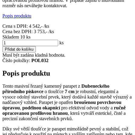
opracovanou profilovou hranou. V případě zájmu o individuální
rozměr nás neváhejte kontaktovat.
Popis produktu
Cena s DPH:
4 542,-
/ks
Cena bez DPH:
3 753,-
/ks
Skladem 10
ks
ks
Přidat do košíku
Musí být zadána kladná hodnota.
Číslo položky:
POL032
Popis produktu
Tento masivní řezaný kamenný parapet z
Dubeneckého
přírodního pískovce
o tloušťce
7 cm
je robustní, elegantní a
vysoce odolný stavební prvek, který dodává každé stavbě výrazný a
nadčasový vzhled. Parapet je opatřen
broušenou povrchovou
úpravou
,
podélnou okapnicí
pro efektivní odvod vody a
ručně
opracovanou profilovou hranou
, která vytváří estetické, čisté a
precizní zakončení stavebních prvků.
Díky své větší tloušťce je parapet mimořádně pevný a stabilní, což
jej předurčuje k použití na místech s vyšším zatížením nebo tam, kde