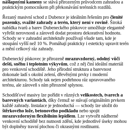
nášlapnými kameny
se stává přirozeným průvodcem zahradou a
praktickým pomocníkem při překonávání terénních rozdílů.
Řezaný masivní schod z Dubence je ideálním řešením pro
členité
pozemky, svažité zahrady a terén, který není v rovině
. Široká
nabídka tvarů a barev Dubeneckého pískovce umožňuje elegantně
vyřešit nerovnosti a zároveň dodat prostoru dekorativní hodnotu.
Schody se v zahradní architektuře používají všude tam, kde je
stoupání vyšší než 10 %. Pomáhají prakticky i esteticky upravit terén
a mění celkový ráz zahrady.
Dubenecký pískovec je přirozeně
mrazuvzdorný, odolný vůči
dešti, sněhu i teplotním výkyvům
, což z něj činí ideální materiál
pro venkovní schodiště. Jeho přírodní struktura a barevnost
dokonale ladí s okolní zelení, dřevěnými prvky i moderní
architekturou. Schody tak nejen podtrhnou ráz upravovaného
terénu, ale zároveň s ním přirozeně splynou.
Schodišťové masivy lze pořídit v různých
velikostech, tvarech a
barevných variantách
, díky čemuž se stávají originálním prvkem
každé zahrady. Instalace je jednoduchá — schody lze uložit do
štěrkového lože, betonového podkladu
nebo spojit
mrazuvzdorným flexibilním lepidlem
. Lze vytvořit nádherné
venkovní schodiště bez nutnosti zdění, kde jednotlivé úseky mohou
být doplněny travní plochou či okrasnými rostlinami.