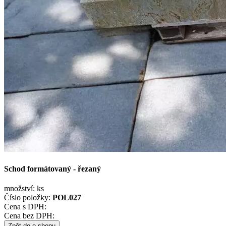
Schod formátovaný - řezaný
množství:
ks
Číslo položky:
POL027
Cena s DPH:
Cena bez DPH:
Zpět do e-shopu