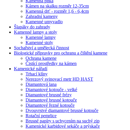
Kamenná pítka
Kámen na skalku rozměr 12-35cm
Kamenná drť - rozměr 1,6 - 6,4cm
Zahradní kameny
Kamenné umyvadlo
Šlapáky do zahrady
Kamenné lampy a stoly
Kamenné lampy
Kamenné stoly
Sochařství a umělecká činnost
Biologické přípravky pro ochranu a čištění kamene
Ochrana kamene
Čistící prostředky na kámen
Kamenické nářadí
Trhací klíny
Nerezový svinovací metr HD HAST
Diamantová lana
Diamantové kotouče - velké
Diamantové brusné frézy
Diamantové brusné kotouče
Diamantové řezné kotouče
Dvouvrstvé diamantové brusné kotouče
Rotační pemrlice
Brusné papíry s uchycením na suchý zip
Kamenické karbidové sekáče a prýskače