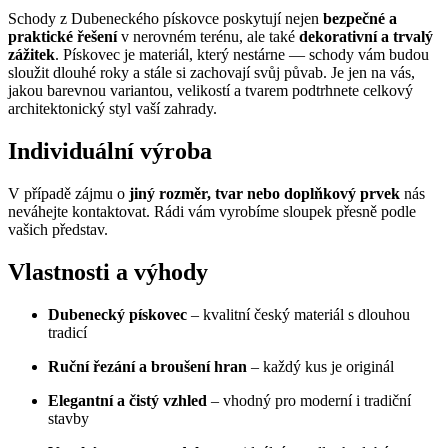
Schody z Dubeneckého pískovce poskytují nejen
bezpečné a
praktické řešení
v nerovném terénu, ale také
dekorativní a trvalý
zážitek
. Pískovec je materiál, který nestárne — schody vám budou
sloužit dlouhé roky a stále si zachovají svůj půvab. Je jen na vás,
jakou barevnou variantou, velikostí a tvarem podtrhnete celkový
architektonický styl vaší zahrady.
Individuální výroba
V případě zájmu o
jiný rozměr, tvar nebo doplňkový prvek
nás
neváhejte kontaktovat. Rádi vám vyrobíme sloupek přesně podle
vašich představ.
Vlastnosti a výhody
Dubenecký pískovec
– kvalitní český materiál s dlouhou
tradicí
Ruční řezání a broušení hran
– každý kus je originál
Elegantní a čistý vzhled
– vhodný pro moderní i tradiční
stavby