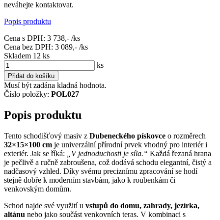
neváhejte kontaktovat.
Popis produktu
Cena s DPH:
3 738,-
/ks
Cena bez DPH:
3 089,-
/ks
Skladem 12
ks
ks
Přidat do košíku
Musí být zadána kladná hodnota.
Číslo položky:
POL027
Popis produktu
Tento schodišťový masiv z
Dubeneckého pískovce
o rozměrech
32×15×100 cm
je univerzální přírodní prvek vhodný pro interiér i
exteriér. Jak se říká:
„V jednoduchosti je síla.“
Každá řezaná hrana
je pečlivě a ručně zabroušena, což dodává schodu elegantní, čistý a
nadčasový vzhled. Díky svému preciznímu zpracování se hodí
stejně dobře k moderním stavbám, jako k roubenkám či
venkovským domům.
Schod najde své využití u
vstupů do domu, zahrady, jezírka,
altánu
nebo jako součást venkovních teras. V kombinaci s