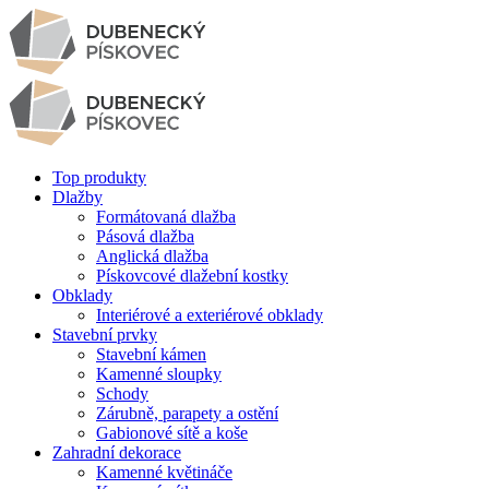
Top produkty
Dlažby
Formátovaná dlažba
Pásová dlažba
Anglická dlažba
Pískovcové dlažební kostky
Obklady
Interiérové a exteriérové obklady
Stavební prvky
Stavební kámen
Kamenné sloupky
Schody
Zárubně, parapety a ostění
Gabionové sítě a koše
Zahradní dekorace
Kamenné květináče